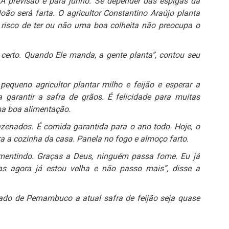
 A previsão é para junho. Se depender das espigas da
ão será farta. O agricultor Constantino Araújo planta
 risco de ter ou não uma boa colheita não preocupa o
rto. Quando Ele manda, a gente planta”, contou seu
equeno agricultor plantar milho e feijão e esperar a
a garantir a safra de grãos. É felicidade para muitas
ma boa alimentação.
azenados. É comida garantida para o ano todo. Hoje, o
para a cozinha da casa. Panela no fogo e almoço farto.
mentindo. Graças a Deus, ninguém passa fome. Eu já
s agora já estou velha e não passo mais”, disse a
ado de Pernambuco a atual safra de feijão seja quase