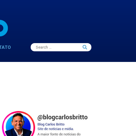
Search
TATO
Search
for: