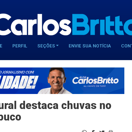
E
PERFIL
SEÇÕES
ENVIE SUA NOTÍCIA
CON
ral destaca chuvas no
buco