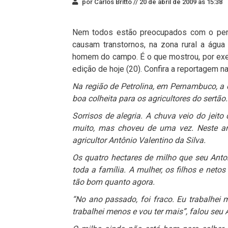
por Carlos Britto //
20 de abril de 2009 às 15:38
Nem todos estão preocupados com o perí
causam transtornos, na zona rural a ág
homem do campo. É o que mostrou, por exe
edição de hoje (20). Confira a reportagem n
Na região de Petrolina, em Pernambuco, a
boa colheita para os agricultores do sertão.
Sorrisos de alegria. A chuva veio do jeit
muito, mas choveu de uma vez. Neste an
agricultor Antônio Valentino da Silva.
Os quatro hectares de milho que seu Anton
toda a família. A mulher, os filhos e neto
tão bom quanto agora.
“No ano passado, foi fraco. Eu trabalhei
trabalhei menos e vou ter mais”, falou seu 