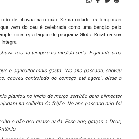
odo de chuvas na região. Se na cidade os temporais
ua que vem do céu é celebrada como uma benção pelo
mplo, uma reportagem do programa Globo Rural, na sua
a íntegra:
 chuva veio no tempo e na medida certa. E garante uma
o que o agricultor mais gosta. “No ano passado, choveu
o, choveu controlado do começo até agora”, disse o
io plantou no início de março servirão para alimentar
s ajudam na colheita do feijão. No ano passado não foi
 muito e não deu quase nada. Esse ano, graças a Deus,
Antônio.