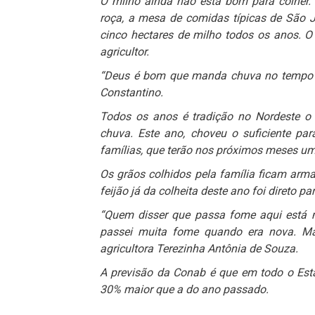
O milho ainda não está bom para colher.
roça, a mesa de comidas típicas de São Jo
cinco hectares de milho todos os anos. O
agricultor.
“Deus é bom que manda chuva no tempo ce
Constantino.
Todos os anos é tradição no Nordeste o p
chuva. Este ano, choveu o suficiente par
famílias, que terão nos próximos meses u
Os grãos colhidos pela família ficam arm
feijão já da colheita deste ano foi direto 
“Quem disser que passa fome aqui está 
passei muita fome quando era nova. Ma
agricultora Terezinha Antônia de Souza.
A previsão da Conab é que em todo o Est
30% maior que a do ano passado.