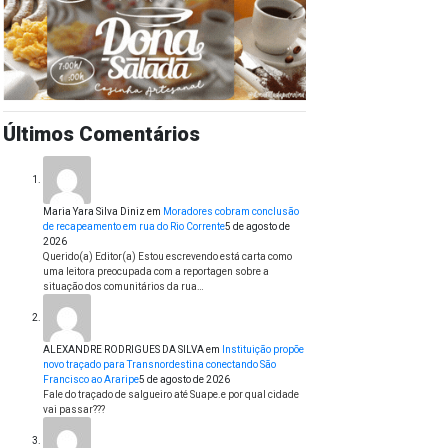
Últimos Comentários
Maria Yara Silva Diniz
em
Moradores cobram conclusão
de recapeamento em rua do Rio Corrente
5 de agosto de
2026
Querido(a) Editor(a) Estou escrevendo está carta como
uma leitora preocupada com a reportagen sobre a
situação dos comunitários da rua…
ALEXANDRE RODRIGUES DA SILVA
em
Instituição propõe
novo traçado para Transnordestina conectando São
Francisco ao Araripe
5 de agosto de 2026
Fale do traçado de salgueiro até Suape.e por qual cidade
vai passar???