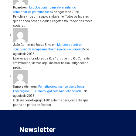
Ricardo
em
Esgotos continuam atormentando
comunitários petrolinenses
5 de agosto de 2026
Petrolina virou um esgoto ambulante. Todos os lugares
que se anda nessa cidade é esgoto estourado e nas redes
sociais…
João Guilherme Souza Silva
em
Moradores cobram
conclusão de recapeamento em rua do Rio Corrente
5 de
agosto de 2026
Eu e vários moradores da Rua 18, no bairro Rio Corrente,
em Petrolina, viemos aqui mostrar nossa indignação e
pedir…
Sempre Atento
em
Por falta de consenso, decisão da
Federação UB-PP em coligar com Raquel é adiada
5 de
agosto de 2026
O desespero do grupo FBC estar na cara, cada dia que
passa as portas se fecham.
Newsletter