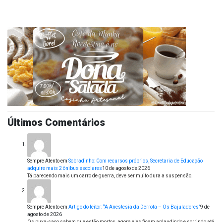
Últimos Comentários
Sempre Atento
em
Sobradinho: Com recursos próprios, Secretaria de Educação
adquire mais 2 ônibus escolares
10 de agosto de 2026
Tá parecendo mais um carro de guerra, deve ser muito dura a suspensão.
Sempre Atento
em
Artigo do leitor: “A Anestesia da Derrota – Os Bajuladores”
9 de
agosto de 2026
Os puxa-saco sabem que estão mortos, agora eles ficam aplaudindo e sorrindo até