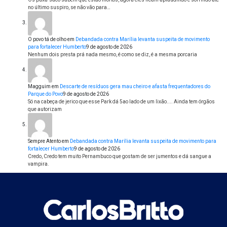
no último suspiro, se não vão para…
O povo tá de olho
em
Debandada contra Marília levanta suspeita de movimento
para fortalecer Humberto
9 de agosto de 2026
Nenhum dois presta prá nada mesmo, é como se diz, é a mesma porcaria
Magguim
em
Descarte de resíduos gera mau cheiro e afasta frequentadores do
Parque do Povo
9 de agosto de 2026
Só na cabeça de jerico que esse Park dá 5ao lado de um lixão.... Ainda tem órgãos
que autorizam
Sempre Atento
em
Debandada contra Marília levanta suspeita de movimento para
fortalecer Humberto
9 de agosto de 2026
Credo, Credo tem muito Pernambuco que gostam de ser jumentos e dá sangue a
vampira.