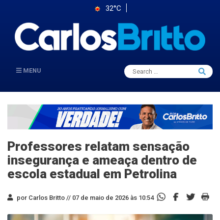
32°C
Search
MENU
Searc
for:
Professores relatam sensação
insegurança e ameaça dentro de
escola estadual em Petrolina
por Carlos Britto //
07 de maio de 2026 às 10:54