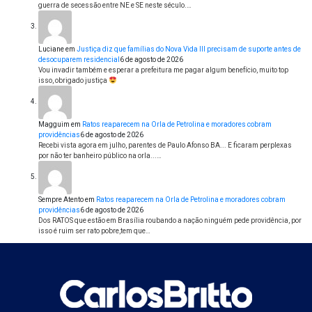
guerra de secessão entre NE e SE neste século.…
Luciane
em
Justiça diz que famílias do Nova Vida III precisam de suporte antes de
desocuparem residencial
6 de agosto de 2026
Vou invadir também e esperar a prefeitura me pagar algum benefício, muito top
isso, obrigado justiça
Magguim
em
Ratos reaparecem na Orla de Petrolina e moradores cobram
providências
6 de agosto de 2026
Recebi vista agora em julho, parentes de Paulo Afonso BA... E ficaram perplexas
por não ter banheiro público na orla...…
Sempre Atento
em
Ratos reaparecem na Orla de Petrolina e moradores cobram
providências
6 de agosto de 2026
Dos RATOS que estão em Brasília roubando a nação ninguém pede providência, por
isso é ruim ser rato pobre,tem que…