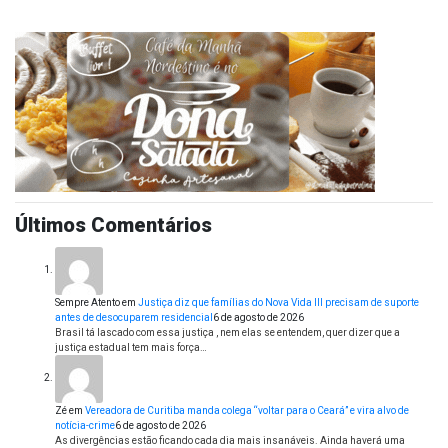
Últimos Comentários
Sempre Atento
em
Justiça diz que famílias do Nova Vida III precisam de suporte
antes de desocuparem residencial
6 de agosto de 2026
Brasil tá lascado com essa justiça , nem elas se entendem, quer dizer que a
justiça estadual tem mais força…
Zé
em
Vereadora de Curitiba manda colega “voltar para o Ceará” e vira alvo de
notícia-crime
6 de agosto de 2026
As divergências estão ficando cada dia mais insanáveis. Ainda haverá uma