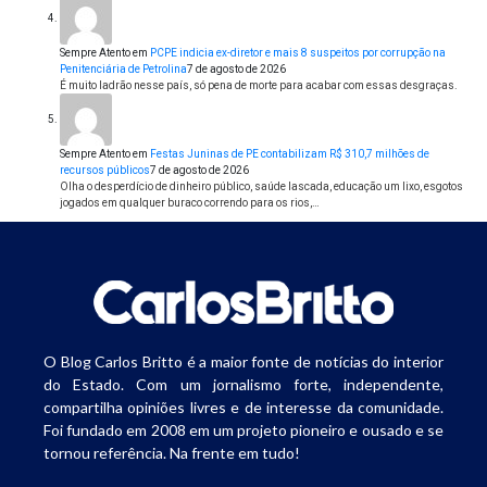
Sempre Atento
em
PCPE indicia ex-diretor e mais 8 suspeitos por corrupção na
Penitenciária de Petrolina
7 de agosto de 2026
É muito ladrão nesse país, só pena de morte para acabar com essas desgraças.
Sempre Atento
em
Festas Juninas de PE contabilizam R$ 310,7 milhões de
recursos públicos
7 de agosto de 2026
Olha o desperdício de dinheiro público, saúde lascada, educação um lixo, esgotos
jogados em qualquer buraco correndo para os rios,…
O Blog Carlos Britto é a maior fonte de notícias do interior
do Estado. Com um jornalismo forte, independente,
compartilha opiniões livres e de interesse da comunidade.
Foi fundado em 2008 em um projeto pioneiro e ousado e se
tornou referência. Na frente em tudo!