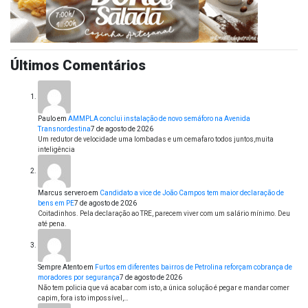
Últimos Comentários
Paulo
em
AMMPLA conclui instalação de novo semáforo na Avenida
Transnordestina
7 de agosto de 2026
Um redutor de velocidade uma lombadas e um cemafaro todos juntos,muita
inteligência
Marcus servero
em
Candidato a vice de João Campos tem maior declaração de
bens em PE
7 de agosto de 2026
Coitadinhos. Pela declaração ao TRE, parecem viver com um salário mínimo. Deu
até pena.
Sempre Atento
em
Furtos em diferentes bairros de Petrolina reforçam cobrança de
moradores por segurança
7 de agosto de 2026
Não tem policia que vá acabar com isto, a única solução é pegar e mandar comer
capim, fora isto impossível,…