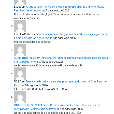
Elizeu
em
Artigo do leitor: ” O vício em jogos não rouba apenas dinheiro. Rouba
Famílias, histórias e vidas”
7 de agosto de 2026
Brasil tá infestado de bets , liga a TV, vai acessar um site de notícias, abre o
YouTube aparece uma…
Eronildo Pinheiro
em
Vazamento em centro gastronômico desperdiça água limpa
há mais de 30 dias e gera revolta
7 de agosto de 2026
Muito obrigado pelo publicação.
ADEMIR Rodrigues
em
Funcionários relatam sobrecarga e clima tenso em escola
municipal de Petrolina
7 de agosto de 2026
vocês colocam a notícia pela metade cadê o nome da escola
SEI LÁ
em
Sequência de furtos de arames preocupa produtores na Zona Rural de
Petrolina
7 de agosto de 2026
LÁ POR PERTO TEM UMA INVASÃO DE TERRAS......
ONE JOSE DE OLIVEIRA
em
PCPE indicia ex-diretor e mais 8 suspeitos por
corrupção na Penitenciária de Petrolina
7 de agosto de 2026
Numa situação como essa a solução é chamar o LADRÃO