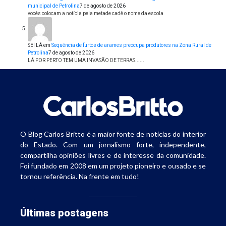
municipal de Petrolina
7 de agosto de 2026
vocês colocam a notícia pela metade cadê o nome da escola
SEI LÁ
em
Sequência de furtos de arames preocupa produtores na Zona Rural de
Petrolina
7 de agosto de 2026
LÁ POR PERTO TEM UMA INVASÃO DE TERRAS......
O Blog Carlos Britto é a maior fonte de notícias do interior
do Estado. Com um jornalismo forte, independente,
compartilha opiniões livres e de interesse da comunidade.
Foi fundado em 2008 em um projeto pioneiro e ousado e se
tornou referência. Na frente em tudo!
Últimas postagens