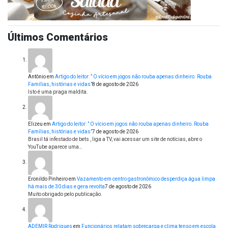
Últimos Comentários
Antônio
em
Artigo do leitor: ” O vício em jogos não rouba apenas dinheiro. Rouba
Famílias, histórias e vidas”
8 de agosto de 2026
Isto é uma praga maldita.
Elizeu
em
Artigo do leitor: ” O vício em jogos não rouba apenas dinheiro. Rouba
Famílias, histórias e vidas”
7 de agosto de 2026
Brasil tá infestado de bets , liga a TV, vai acessar um site de notícias, abre o
YouTube aparece uma…
Eronildo Pinheiro
em
Vazamento em centro gastronômico desperdiça água limpa
há mais de 30 dias e gera revolta
7 de agosto de 2026
Muito obrigado pelo publicação.
ADEMIR Rodrigues
em
Funcionários relatam sobrecarga e clima tenso em escola