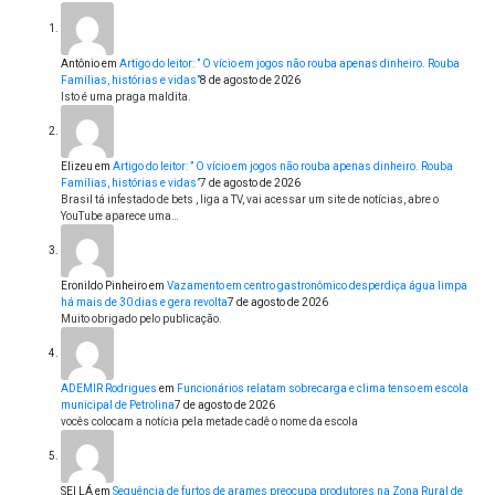
Antônio
em
Artigo do leitor: ” O vício em jogos não rouba apenas dinheiro. Rouba
Famílias, histórias e vidas”
8 de agosto de 2026
Isto é uma praga maldita.
Elizeu
em
Artigo do leitor: ” O vício em jogos não rouba apenas dinheiro. Rouba
Famílias, histórias e vidas”
7 de agosto de 2026
Brasil tá infestado de bets , liga a TV, vai acessar um site de notícias, abre o
YouTube aparece uma…
Eronildo Pinheiro
em
Vazamento em centro gastronômico desperdiça água limpa
há mais de 30 dias e gera revolta
7 de agosto de 2026
Muito obrigado pelo publicação.
ADEMIR Rodrigues
em
Funcionários relatam sobrecarga e clima tenso em escola
municipal de Petrolina
7 de agosto de 2026
vocês colocam a notícia pela metade cadê o nome da escola
SEI LÁ
em
Sequência de furtos de arames preocupa produtores na Zona Rural de