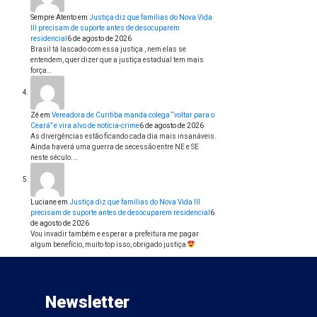
Sempre Atento
em
Justiça diz que famílias do Nova Vida
III precisam de suporte antes de desocuparem
residencial
6 de agosto de 2026
Brasil tá lascado com essa justiça , nem elas se
entendem, quer dizer que a justiça estadual tem mais
força…
Zé
em
Vereadora de Curitiba manda colega “voltar para o
Ceará” e vira alvo de notícia-crime
6 de agosto de 2026
As divergências estão ficando cada dia mais insanáveis.
Ainda haverá uma guerra de secessão entre NE e SE
neste século.…
Luciane
em
Justiça diz que famílias do Nova Vida III
precisam de suporte antes de desocuparem residencial
6
de agosto de 2026
Vou invadir também e esperar a prefeitura me pagar
algum benefício, muito top isso, obrigado justiça
Newsletter