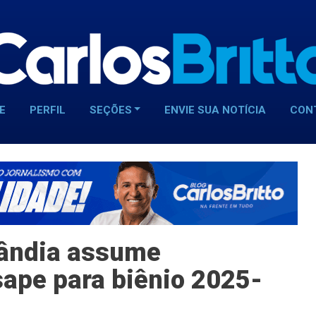
E
PERFIL
SEÇÕES
ENVIE SUA NOTÍCIA
CON
lândia assume
sape para biênio 2025-