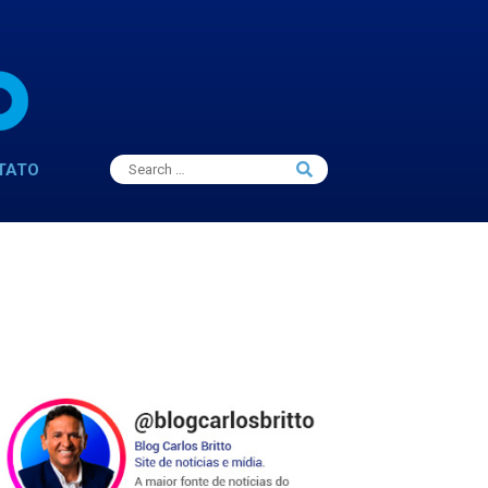
Search
TATO
Search
for: