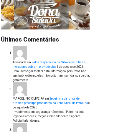
Últimos Comentários
A verdade
em
Ratos reaparecem na Orla de Petrolina e
moradores cobram providências
6 de agosto de 2026
Bom investigar melhor esta informação, pois ratos não
tem hábito diurno, eles não costumam sair da toca de dia,
geralmente…
MARCELINO OLIVEIRA
em
Sequência de furtos de
arames preocupa produtores na Zona Rural de Petrolina
6
de agosto de 2026
Investimento em segurança não existe , Petrolina está
jogado as cobras , facções tomando conta e agente
Policial falando que…