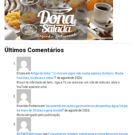
Últimos Comentários
Elizeu
em
Artigo do leitor: ” O vício em jogos não rouba apenas dinheiro. Rouba
Famílias, histórias e vidas”
7 de agosto de 2026
Brasil tá infestado de bets , liga a TV, vai acessar um site de notícias, abre o
YouTube aparece uma…
Eronildo Pinheiro
em
Vazamento em centro gastronômico desperdiça água limpa
há mais de 30 dias e gera revolta
7 de agosto de 2026
Muito obrigado pelo publicação.
ADEMIR Rodrigues
em
Funcionários relatam sobrecarga e clima tenso em escola