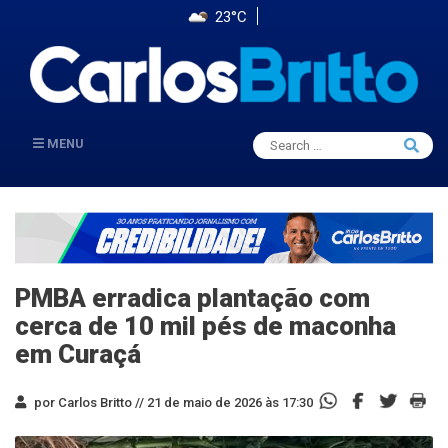
23°C
Search
MENU
Searc
for:
PMBA erradica plantação com
cerca de 10 mil pés de maconha
em Curaçá
por Carlos Britto //
21 de maio de 2026 às 17:30