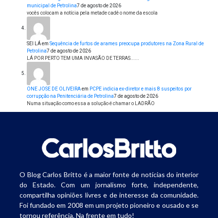
municipal de Petrolina
7 de agosto de 2026
vocês colocam a notícia pela metade cadê o nome da escola
SEI LÁ
em
Sequência de furtos de arames preocupa produtores na Zona Rural de
Petrolina
7 de agosto de 2026
LÁ POR PERTO TEM UMA INVASÃO DE TERRAS......
ONE JOSE DE OLIVEIRA
em
PCPE indicia ex-diretor e mais 8 suspeitos por
corrupção na Penitenciária de Petrolina
7 de agosto de 2026
Numa situação como essa a solução é chamar o LADRÃO
O Blog Carlos Britto é a maior fonte de notícias do interior
do Estado. Com um jornalismo forte, independente,
compartilha opiniões livres e de interesse da comunidade.
Foi fundado em 2008 em um projeto pioneiro e ousado e se
tornou referência. Na frente em tudo!