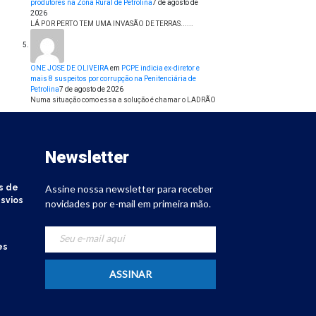
produtores na Zona Rural de Petrolina
7 de agosto de
2026
LÁ POR PERTO TEM UMA INVASÃO DE TERRAS......
ONE JOSE DE OLIVEIRA
em
PCPE indicia ex-diretor e
mais 8 suspeitos por corrupção na Penitenciária de
Petrolina
7 de agosto de 2026
Numa situação como essa a solução é chamar o LADRÃO
Newsletter
s de
Assine nossa newsletter para receber
svios
novidades por e-mail em primeira mão.
es