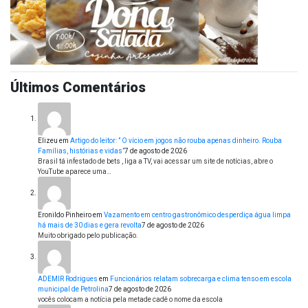
Últimos Comentários
Elizeu
em
Artigo do leitor: ” O vício em jogos não rouba apenas dinheiro. Rouba
Famílias, histórias e vidas”
7 de agosto de 2026
Brasil tá infestado de bets , liga a TV, vai acessar um site de notícias, abre o
YouTube aparece uma…
Eronildo Pinheiro
em
Vazamento em centro gastronômico desperdiça água limpa
há mais de 30 dias e gera revolta
7 de agosto de 2026
Muito obrigado pelo publicação.
ADEMIR Rodrigues
em
Funcionários relatam sobrecarga e clima tenso em escola
municipal de Petrolina
7 de agosto de 2026
vocês colocam a notícia pela metade cadê o nome da escola