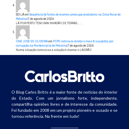
SEI LÁ
em
Sequência de furtos de arames preocupa produtores na Zona Rural de
Petrolina
7 de agosto de 2026
LÁ POR PERTO TEM UMA INVASÃO DE TERRAS......
ONE JOSE DE OLIVEIRA
em
PCPE indicia ex-diretor e mais 8 suspeitos por
corrupção na Penitenciária de Petrolina
7 de agosto de 2026
Numa situação como essa a solução é chamar o LADRÃO
O Blog Carlos Britto é a maior fonte de notícias do interior
do Estado. Com um jornalismo forte, independente,
compartilha opiniões livres e de interesse da comunidade.
Foi fundado em 2008 em um projeto pioneiro e ousado e se
tornou referência. Na frente em tudo!