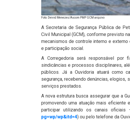
Foto: Deivid Menezes/Ascom PMP GCM arquivo
A Secretaria de Segurança Pública de Petr
Civil Municipal (GCM), conforme previsto na
mecanismos de controle interno e externo da
e participação social.
A Corregedoria será responsável por fis
sindicâncias e processos disciplinares, a
públicos. Já a Ouvidoria atuará como ca
segurança, recebendo denúncias, elogios, 
serviços prestados.
A nova estrutura busca assegurar que a Gua
promovendo uma atuação mais eficiente e
participar utilizando os canais oficiais
pg=wp/wp&itd=4
) ou pelo telefone da Ouv