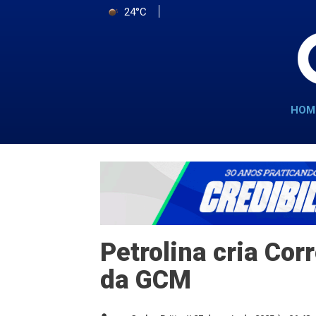
24°C
HOM
Petrolina cria Cor
da GCM