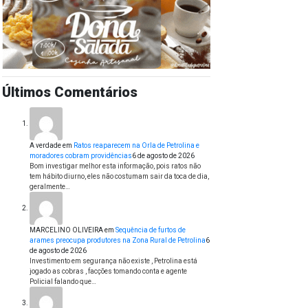
Últimos Comentários
A verdade
em
Ratos reaparecem na Orla de Petrolina e
moradores cobram providências
6 de agosto de 2026
Bom investigar melhor esta informação, pois ratos não
tem hábito diurno, eles não costumam sair da toca de dia,
geralmente…
MARCELINO OLIVEIRA
em
Sequência de furtos de
arames preocupa produtores na Zona Rural de Petrolina
6
de agosto de 2026
Investimento em segurança não existe , Petrolina está
jogado as cobras , facções tomando conta e agente
Policial falando que…