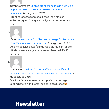
Sempre Atento
em
Justiça diz que famílias do Nova Vida
III precisam de suporte antes de desocuparem
residencial
6 de agosto de 2026
Brasil tá lascado com essa justiça , nem elas se
entendem, quer dizer que a justiça estadual tem mais
força…
Zé
em
Vereadora de Curitiba manda colega “voltar para o
Ceará” e vira alvo de notícia-crime
6 de agosto de 2026
As divergências estão ficando cada dia mais insanáveis.
Ainda haverá uma guerra de secessão entre NE e SE
neste século.…
Luciane
em
Justiça diz que famílias do Nova Vida III
precisam de suporte antes de desocuparem residencial
6
de agosto de 2026
Vou invadir também e esperar a prefeitura me pagar
algum benefício, muito top isso, obrigado justiça
Newsletter