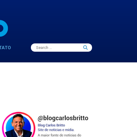
Search
TATO
Search
for: