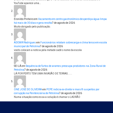
YouTube aparece uma…
Eronildo Pinheiro
em
Vazamento em centro gastronômico desperdiça água limpa
há mais de 30 dias e gera revolta
7 de agosto de 2026
Muito obrigado pelo publicação.
ADEMIR Rodrigues
em
Funcionários relatam sobrecarga e clima tenso em escola
municipal de Petrolina
7 de agosto de 2026
vocês colocam a notícia pela metade cadê o nome da escola
SEI LÁ
em
Sequência de furtos de arames preocupa produtores na Zona Rural de
Petrolina
7 de agosto de 2026
LÁ POR PERTO TEM UMA INVASÃO DE TERRAS......
ONE JOSE DE OLIVEIRA
em
PCPE indicia ex-diretor e mais 8 suspeitos por
corrupção na Penitenciária de Petrolina
7 de agosto de 2026
Numa situação como essa a solução é chamar o LADRÃO