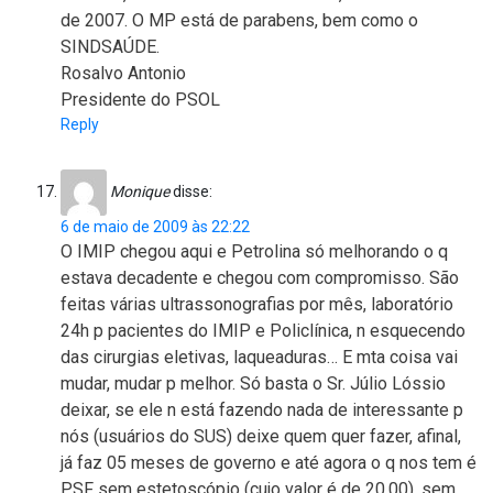
de 2007. O MP está de parabens, bem como o
SINDSAÚDE.
Rosalvo Antonio
Presidente do PSOL
Reply
Monique
disse:
6 de maio de 2009 às 22:22
O IMIP chegou aqui e Petrolina só melhorando o q
estava decadente e chegou com compromisso. São
feitas várias ultrassonografias por mês, laboratório
24h p pacientes do IMIP e Policlínica, n esquecendo
das cirurgias eletivas, laqueaduras… E mta coisa vai
mudar, mudar p melhor. Só basta o Sr. Júlio Lóssio
deixar, se ele n está fazendo nada de interessante p
nós (usuários do SUS) deixe quem quer fazer, afinal,
já faz 05 meses de governo e até agora o q nos tem é
PSF sem estetoscópio (cujo valor é de 20,00), sem