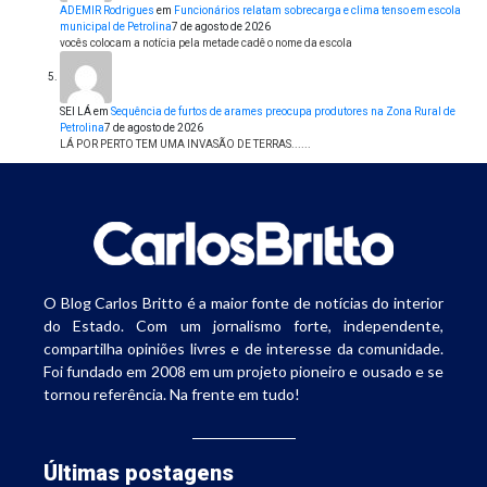
ADEMIR Rodrigues
em
Funcionários relatam sobrecarga e clima tenso em escola
municipal de Petrolina
7 de agosto de 2026
vocês colocam a notícia pela metade cadê o nome da escola
SEI LÁ
em
Sequência de furtos de arames preocupa produtores na Zona Rural de
Petrolina
7 de agosto de 2026
LÁ POR PERTO TEM UMA INVASÃO DE TERRAS......
O Blog Carlos Britto é a maior fonte de notícias do interior
do Estado. Com um jornalismo forte, independente,
compartilha opiniões livres e de interesse da comunidade.
Foi fundado em 2008 em um projeto pioneiro e ousado e se
tornou referência. Na frente em tudo!
Últimas postagens