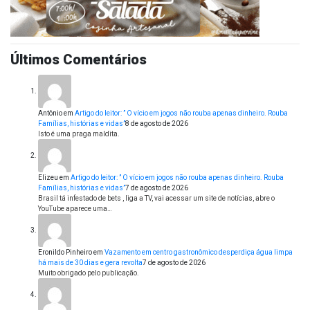
Últimos Comentários
Antônio
em
Artigo do leitor: ” O vício em jogos não rouba apenas dinheiro. Rouba
Famílias, histórias e vidas”
8 de agosto de 2026
Isto é uma praga maldita.
Elizeu
em
Artigo do leitor: ” O vício em jogos não rouba apenas dinheiro. Rouba
Famílias, histórias e vidas”
7 de agosto de 2026
Brasil tá infestado de bets , liga a TV, vai acessar um site de notícias, abre o
YouTube aparece uma…
Eronildo Pinheiro
em
Vazamento em centro gastronômico desperdiça água limpa
há mais de 30 dias e gera revolta
7 de agosto de 2026
Muito obrigado pelo publicação.