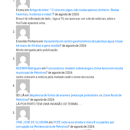
Elizeu
em
Artigo do leitor: ” O vício em jogos não rouba apenas dinheiro. Rouba
Famílias, histórias e vidas”
7 de agosto de 2026
Brasil tá infestado de bets , liga a TV, vai acessar um site de notícias, abre o
YouTube aparece uma…
Eronildo Pinheiro
em
Vazamento em centro gastronômico desperdiça água limpa
há mais de 30 dias e gera revolta
7 de agosto de 2026
Muito obrigado pelo publicação.
ADEMIR Rodrigues
em
Funcionários relatam sobrecarga e clima tenso em escola
municipal de Petrolina
7 de agosto de 2026
vocês colocam a notícia pela metade cadê o nome da escola
SEI LÁ
em
Sequência de furtos de arames preocupa produtores na Zona Rural de
Petrolina
7 de agosto de 2026
LÁ POR PERTO TEM UMA INVASÃO DE TERRAS......
ONE JOSE DE OLIVEIRA
em
PCPE indicia ex-diretor e mais 8 suspeitos por
corrupção na Penitenciária de Petrolina
7 de agosto de 2026