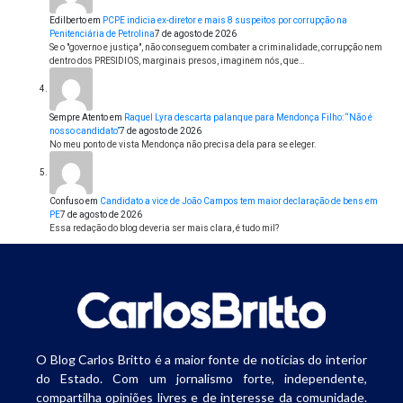
Edilberto
em
PCPE indicia ex-diretor e mais 8 suspeitos por corrupção na
Penitenciária de Petrolina
7 de agosto de 2026
Se o "governo e justiça", não conseguem combater a criminalidade, corrupção nem
dentro dos PRESIDIOS, marginais presos, imaginem nós, que…
Sempre Atento
em
Raquel Lyra descarta palanque para Mendonça Filho: “Não é
nosso candidato”
7 de agosto de 2026
No meu ponto de vista Mendonça não precisa dela para se eleger.
Confuso
em
Candidato a vice de João Campos tem maior declaração de bens em
PE
7 de agosto de 2026
Essa redação do blog deveria ser mais clara, é tudo mil?
O Blog Carlos Britto é a maior fonte de notícias do interior
do Estado. Com um jornalismo forte, independente,
compartilha opiniões livres e de interesse da comunidade.