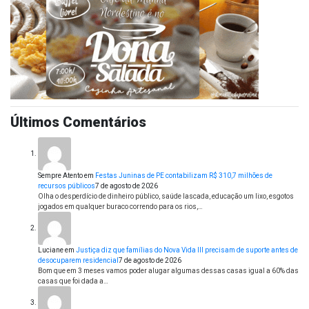
Últimos Comentários
Sempre Atento
em
Festas Juninas de PE contabilizam R$ 310,7 milhões de
recursos públicos
7 de agosto de 2026
Olha o desperdício de dinheiro público, saúde lascada, educação um lixo, esgotos
jogados em qualquer buraco correndo para os rios,…
Luciane
em
Justiça diz que famílias do Nova Vida III precisam de suporte antes de
desocuparem residencial
7 de agosto de 2026
Bom que em 3 meses vamos poder alugar algumas dessas casas igual a 60% das
casas que foi dada a…