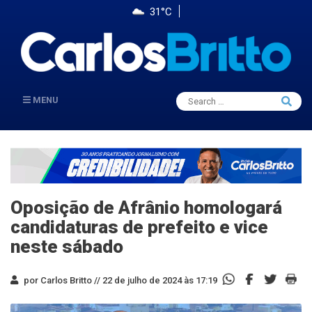
31°C
Search
MENU
Searc
for:
Oposição de Afrânio homologará
candidaturas de prefeito e vice
neste sábado
por Carlos Britto //
22 de julho de 2024 às 17:19