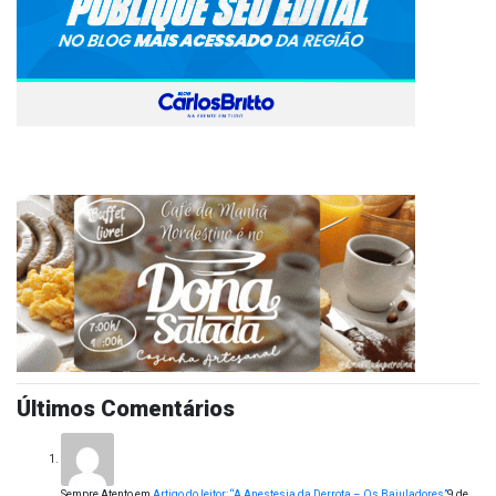
Últimos Comentários
Sempre Atento
em
Artigo do leitor: “A Anestesia da Derrota – Os Bajuladores”
9 de