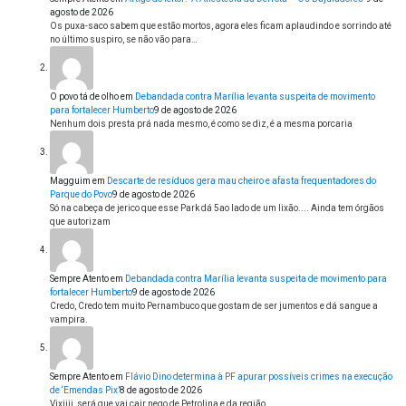
agosto de 2026
Os puxa-saco sabem que estão mortos, agora eles ficam aplaudindo e sorrindo até
no último suspiro, se não vão para…
O povo tá de olho
em
Debandada contra Marília levanta suspeita de movimento
para fortalecer Humberto
9 de agosto de 2026
Nenhum dois presta prá nada mesmo, é como se diz, é a mesma porcaria
Magguim
em
Descarte de resíduos gera mau cheiro e afasta frequentadores do
Parque do Povo
9 de agosto de 2026
Só na cabeça de jerico que esse Park dá 5ao lado de um lixão.... Ainda tem órgãos
que autorizam
Sempre Atento
em
Debandada contra Marília levanta suspeita de movimento para
fortalecer Humberto
9 de agosto de 2026
Credo, Credo tem muito Pernambuco que gostam de ser jumentos e dá sangue a
vampira.
Sempre Atento
em
Flávio Dino determina à PF apurar possíveis crimes na execução
de ‘Emendas Pix’
8 de agosto de 2026
Vixiiii, será que vai cair nego de Petrolina e da região.