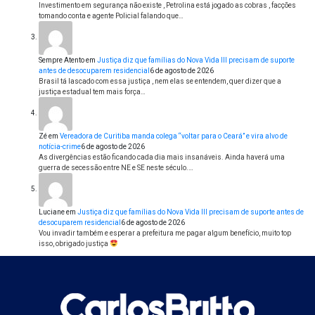
Investimento em segurança não existe , Petrolina está jogado as cobras , facções
tomando conta e agente Policial falando que…
Sempre Atento
em
Justiça diz que famílias do Nova Vida III precisam de suporte
antes de desocuparem residencial
6 de agosto de 2026
Brasil tá lascado com essa justiça , nem elas se entendem, quer dizer que a
justiça estadual tem mais força…
Zé
em
Vereadora de Curitiba manda colega “voltar para o Ceará” e vira alvo de
notícia-crime
6 de agosto de 2026
As divergências estão ficando cada dia mais insanáveis. Ainda haverá uma
guerra de secessão entre NE e SE neste século.…
Luciane
em
Justiça diz que famílias do Nova Vida III precisam de suporte antes de
desocuparem residencial
6 de agosto de 2026
Vou invadir também e esperar a prefeitura me pagar algum benefício, muito top
isso, obrigado justiça