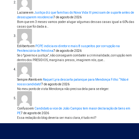
Luciane
em
Justiça diz que famílias do Nova Vida III precisam de suporte antes de
desocuparem residencial
7 de agosto de 2026
Bom que em 3 meses vamos poder alugar algumas dessas casas igual a 60% das
casas que foi dada a…
Edilberto
em
PCPE indicia ex-diretor e mais 8 suspeitos por corrupção na
Penitenciária de Petrolina
7 de agosto de 2026
Se o "governo e justiça", não conseguem combater a criminalidade, corrupção nem
dentro dos PRESIDIOS, marginais presos, imaginem nós, que…
Sempre Atento
em
Raquel Lyra descarta palanque para Mendonça Filho: “Não é
nosso candidato”
7 de agosto de 2026
No meu ponto de vista Mendonça não precisa dela para se eleger.
Confuso
em
Candidato a vice de João Campos tem maior declaração de bens em
PE
7 de agosto de 2026
Essa redação do blog deveria ser mais clara, é tudo mil?