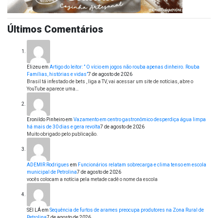
Últimos Comentários
Elizeu
em
Artigo do leitor: ” O vício em jogos não rouba apenas dinheiro. Rouba
Famílias, histórias e vidas”
7 de agosto de 2026
Brasil tá infestado de bets , liga a TV, vai acessar um site de notícias, abre o
YouTube aparece uma…
Eronildo Pinheiro
em
Vazamento em centro gastronômico desperdiça água limpa
há mais de 30 dias e gera revolta
7 de agosto de 2026
Muito obrigado pelo publicação.
ADEMIR Rodrigues
em
Funcionários relatam sobrecarga e clima tenso em escola
municipal de Petrolina
7 de agosto de 2026
vocês colocam a notícia pela metade cadê o nome da escola
SEI LÁ
em
Sequência de furtos de arames preocupa produtores na Zona Rural de
Petrolina
7 de agosto de 2026