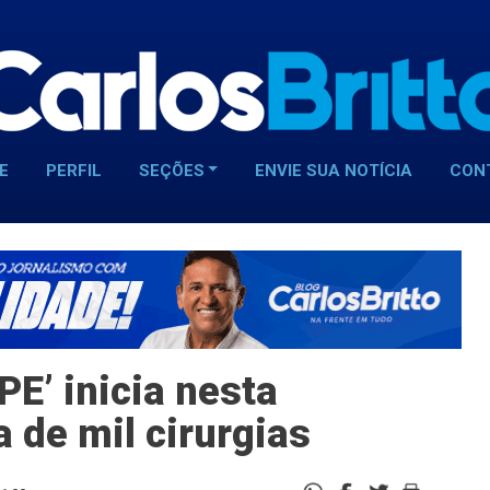
E
PERFIL
SEÇÕES
ENVIE SUA NOTÍCIA
CON
PE’ inicia nesta
de mil cirurgias