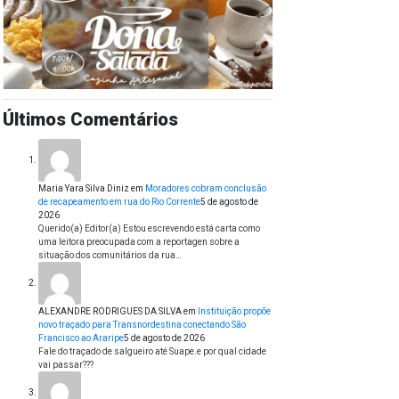
Últimos Comentários
Maria Yara Silva Diniz
em
Moradores cobram conclusão
de recapeamento em rua do Rio Corrente
5 de agosto de
2026
Querido(a) Editor(a) Estou escrevendo está carta como
uma leitora preocupada com a reportagen sobre a
situação dos comunitários da rua…
ALEXANDRE RODRIGUES DA SILVA
em
Instituição propõe
novo traçado para Transnordestina conectando São
Francisco ao Araripe
5 de agosto de 2026
Fale do traçado de salgueiro até Suape.e por qual cidade
vai passar???