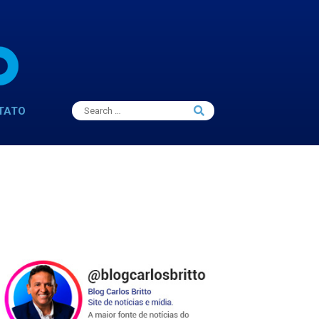
Search
TATO
Search
for: