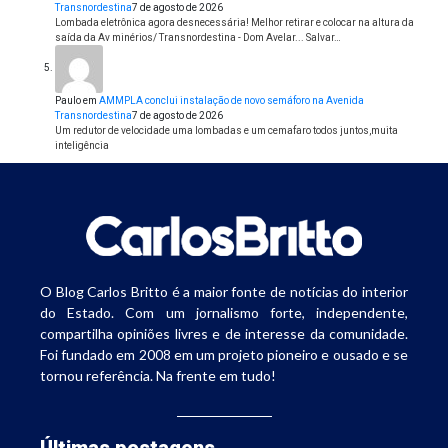
Transnordestina
7 de agosto de 2026
Lombada eletrônica agora desnecessária! Melhor retirar e colocar na altura da
saída da Av minérios/ Transnordestina - Dom Avelar... Salvar…
Paulo
em
AMMPLA conclui instalação de novo semáforo na Avenida
Transnordestina
7 de agosto de 2026
Um redutor de velocidade uma lombadas e um cemafaro todos juntos,muita
inteligência
O Blog Carlos Britto é a maior fonte de notícias do interior
do Estado. Com um jornalismo forte, independente,
compartilha opiniões livres e de interesse da comunidade.
Foi fundado em 2008 em um projeto pioneiro e ousado e se
tornou referência. Na frente em tudo!
Últimas postagens