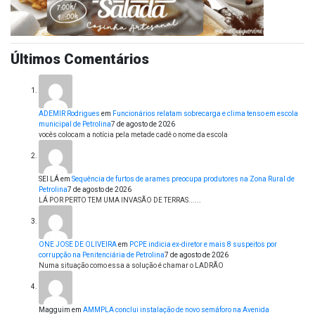
Últimos Comentários
ADEMIR Rodrigues
em
Funcionários relatam sobrecarga e clima tenso em escola
municipal de Petrolina
7 de agosto de 2026
vocês colocam a notícia pela metade cadê o nome da escola
SEI LÁ
em
Sequência de furtos de arames preocupa produtores na Zona Rural de
Petrolina
7 de agosto de 2026
LÁ POR PERTO TEM UMA INVASÃO DE TERRAS......
ONE JOSE DE OLIVEIRA
em
PCPE indicia ex-diretor e mais 8 suspeitos por
corrupção na Penitenciária de Petrolina
7 de agosto de 2026
Numa situação como essa a solução é chamar o LADRÃO
Magguim
em
AMMPLA conclui instalação de novo semáforo na Avenida