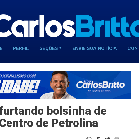
E
PERFIL
SEÇÕES
ENVIE SUA NOTÍCIA
CON
 furtando bolsinha de
 Centro de Petrolina