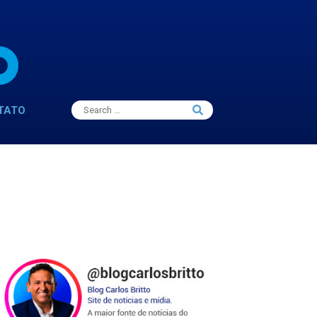
Search
TATO
Search
for: