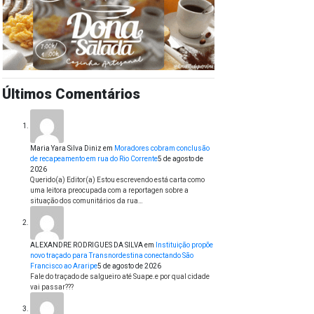
Últimos Comentários
Maria Yara Silva Diniz
em
Moradores cobram conclusão
de recapeamento em rua do Rio Corrente
5 de agosto de
2026
Querido(a) Editor(a) Estou escrevendo está carta como
uma leitora preocupada com a reportagen sobre a
situação dos comunitários da rua…
ALEXANDRE RODRIGUES DA SILVA
em
Instituição propõe
novo traçado para Transnordestina conectando São
Francisco ao Araripe
5 de agosto de 2026
Fale do traçado de salgueiro até Suape.e por qual cidade
vai passar???