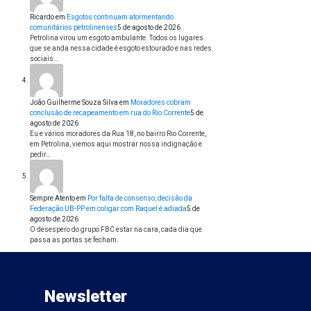
Ricardo
em
Esgotos continuam atormentando
comunitários petrolinenses
5 de agosto de 2026
Petrolina virou um esgoto ambulante. Todos os lugares
que se anda nessa cidade é esgoto estourado e nas redes
sociais…
João Guilherme Souza Silva
em
Moradores cobram
conclusão de recapeamento em rua do Rio Corrente
5 de
agosto de 2026
Eu e vários moradores da Rua 18, no bairro Rio Corrente,
em Petrolina, viemos aqui mostrar nossa indignação e
pedir…
Sempre Atento
em
Por falta de consenso, decisão da
Federação UB-PP em coligar com Raquel é adiada
5 de
agosto de 2026
O desespero do grupo FBC estar na cara, cada dia que
passa as portas se fecham.
Newsletter