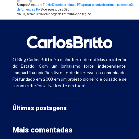
Sempre Atento
em
Flávio Dino determina à PF apurar possíveis crimes na execução
de ‘Emendas Pix’
8 de agosto de 2026
Vixiiii, será que vai cair nego de Petrolina e da região.
O Blog Carlos Britto é a maior fonte de notícias do interior
do Estado. Com um jornalismo forte, independente,
compartilha opiniões livres e de interesse da comunidade.
Foi fundado em 2008 em um projeto pioneiro e ousado e se
tornou referência. Na frente em tudo!
Últimas postagens
Mais comentadas