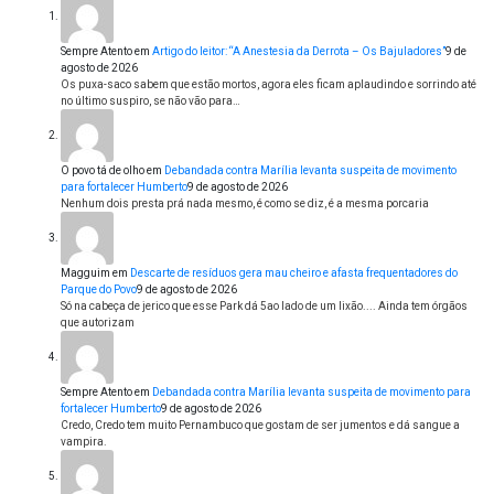
Sempre Atento
em
Artigo do leitor: “A Anestesia da Derrota – Os Bajuladores”
9 de
agosto de 2026
Os puxa-saco sabem que estão mortos, agora eles ficam aplaudindo e sorrindo até
no último suspiro, se não vão para…
O povo tá de olho
em
Debandada contra Marília levanta suspeita de movimento
para fortalecer Humberto
9 de agosto de 2026
Nenhum dois presta prá nada mesmo, é como se diz, é a mesma porcaria
Magguim
em
Descarte de resíduos gera mau cheiro e afasta frequentadores do
Parque do Povo
9 de agosto de 2026
Só na cabeça de jerico que esse Park dá 5ao lado de um lixão.... Ainda tem órgãos
que autorizam
Sempre Atento
em
Debandada contra Marília levanta suspeita de movimento para
fortalecer Humberto
9 de agosto de 2026
Credo, Credo tem muito Pernambuco que gostam de ser jumentos e dá sangue a
vampira.