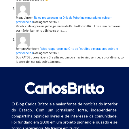
Magguim
em
Ratos reaparecem na Orla de Petrolina e moradores cobram
providências
6 de agosto de 2026
Recebi vista agora em julho, parentes de Paulo Afonso BA... E ficaram perplexas
por não ter banheiro público na orla...…
Sempre Atento
em
Ratos reaparecem na Orla de Petrolina e moradores cobram
providências
6 de agosto de 2026
Dos RATOS que estão em Brasília roubando a nação ninguém pede providência, por
isso é ruim ser rato pobre,tem que…
O Blog Carlos Britto é a maior fonte de notícias do interior
do Estado. Com um jornalismo forte, independente,
compartilha opiniões livres e de interesse da comunidade.
Foi fundado em 2008 em um projeto pioneiro e ousado e se
tornou referência. Na frente em tudo!