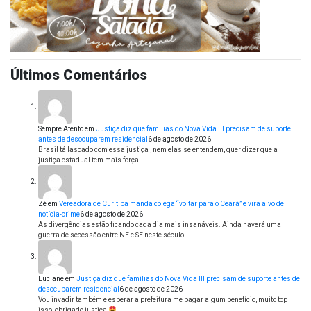
Últimos Comentários
Sempre Atento
em
Justiça diz que famílias do Nova Vida III precisam de suporte
antes de desocuparem residencial
6 de agosto de 2026
Brasil tá lascado com essa justiça , nem elas se entendem, quer dizer que a
justiça estadual tem mais força…
Zé
em
Vereadora de Curitiba manda colega “voltar para o Ceará” e vira alvo de
notícia-crime
6 de agosto de 2026
As divergências estão ficando cada dia mais insanáveis. Ainda haverá uma
guerra de secessão entre NE e SE neste século.…
Luciane
em
Justiça diz que famílias do Nova Vida III precisam de suporte antes de
desocuparem residencial
6 de agosto de 2026
Vou invadir também e esperar a prefeitura me pagar algum benefício, muito top
isso, obrigado justiça