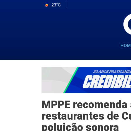
23°C
HOM
MPPE recomenda a
restaurantes de C
poluição sonora