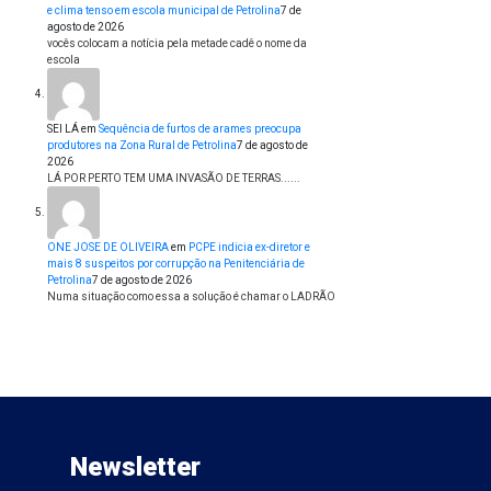
e clima tenso em escola municipal de Petrolina
7 de
agosto de 2026
vocês colocam a notícia pela metade cadê o nome da
escola
SEI LÁ
em
Sequência de furtos de arames preocupa
produtores na Zona Rural de Petrolina
7 de agosto de
2026
LÁ POR PERTO TEM UMA INVASÃO DE TERRAS......
ONE JOSE DE OLIVEIRA
em
PCPE indicia ex-diretor e
mais 8 suspeitos por corrupção na Penitenciária de
Petrolina
7 de agosto de 2026
Numa situação como essa a solução é chamar o LADRÃO
Newsletter