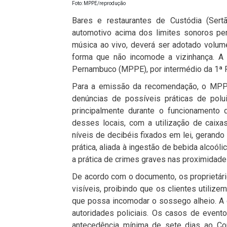
Foto: MPPE/reprodução
Bares e restaurantes de Custódia (Se
automotivo acima dos limites sonoros pe
música ao vivo, deverá ser adotado volu
forma que não incomode a vizinhança. A 
Pernambuco (MPPE), por intermédio da 1ª P
Para a emissão da recomendação, o MPPE 
denúncias de possíveis práticas de polu
principalmente durante o funcionamento 
desses locais, com a utilização de caix
níveis de decibéis fixados em lei, gerand
prática, aliada à ingestão de bebida alcoól
a prática de crimes graves nas proximidad
De acordo com o documento, os proprietár
visíveis, proibindo que os clientes utili
que possa incomodar o sossego alheio. A
autoridades policiais. Os casos de even
antecedência mínima de sete dias ao Com