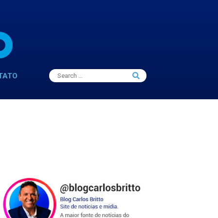
Search
TATO
Search
for: