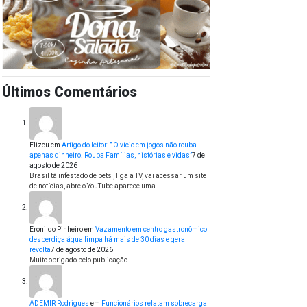
Últimos Comentários
Elizeu
em
Artigo do leitor: ” O vício em jogos não rouba
apenas dinheiro. Rouba Famílias, histórias e vidas”
7 de
agosto de 2026
Brasil tá infestado de bets , liga a TV, vai acessar um site
de notícias, abre o YouTube aparece uma…
Eronildo Pinheiro
em
Vazamento em centro gastronômico
desperdiça água limpa há mais de 30 dias e gera
revolta
7 de agosto de 2026
Muito obrigado pelo publicação.
ADEMIR Rodrigues
em
Funcionários relatam sobrecarga