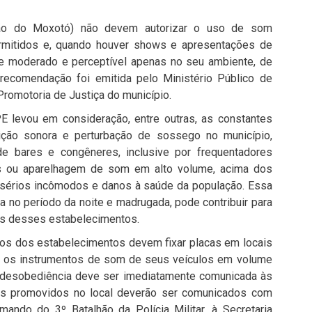
rtão do Moxotó) não devem autorizar o uso de som
rmitidos e, quando houver shows e apresentações de
me moderado e perceptível apenas no seu ambiente, de
recomendação foi emitida pelo Ministério Público de
romotoria de Justiça do município.
levou em consideração, entre outras, as constantes
ição sonora e perturbação de sossego no município,
de bares e congêneres, inclusive por frequentadores
as ou aparelhagem de som em alto volume, acima dos
o sérios incômodos e danos à saúde da população. Essa
ica no período da noite e madrugada, pode contribuir para
es desses estabelecimentos.
ios dos estabelecimentos devem fixar placas em locais
zem os instrumentos de som de seus veículos em volume
 desobediência deve ser imediatamente comunicada às
tos promovidos no local deverão ser comunicados com
ando do 3º Batalhão da Polícia Militar, à Secretaria