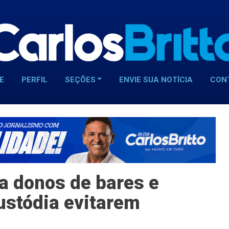
E
PERFIL
SEÇÕES
ENVIE SUA NOTÍCIA
CON
 donos de bares e
ustódia evitarem