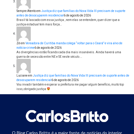
Sempre Atento
em
Justiça diz que famílias do Nova Vida III precisam de suporte
antes de desocuparem residencial
6 de agosto de 2026
Brasil tá lascado com essa justiça , nem elas se entendem, quer dizer que a
justiça estadual tem mais força…
Zé
em
Vereadora de Curitiba manda colega “voltar para o Ceará” e vira alvo de
notícia-crime
6 de agosto de 2026
As divergências estão ficando cada dia mais insanáveis. Ainda haverá uma
guerra de secessão entre NE e SE neste século.…
Luciane
em
Justiça diz que famílias do Nova Vida III precisam de suporte antes de
desocuparem residencial
6 de agosto de 2026
Vou invadir também e esperar a prefeitura me pagar algum benefício, muito top
isso, obrigado justiça
O Blog Carlos Britto é a maior fonte de notícias do interior