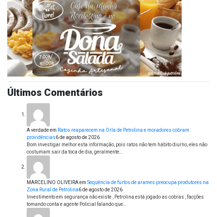
Últimos Comentários
A verdade
em
Ratos reaparecem na Orla de Petrolina e moradores cobram
providências
6 de agosto de 2026
Bom investigar melhor esta informação, pois ratos não tem hábito diurno, eles não
costumam sair da toca de dia, geralmente…
MARCELINO OLIVEIRA
em
Sequência de furtos de arames preocupa produtores na
Zona Rural de Petrolina
6 de agosto de 2026
Investimento em segurança não existe , Petrolina está jogado as cobras , facções
tomando conta e agente Policial falando que…