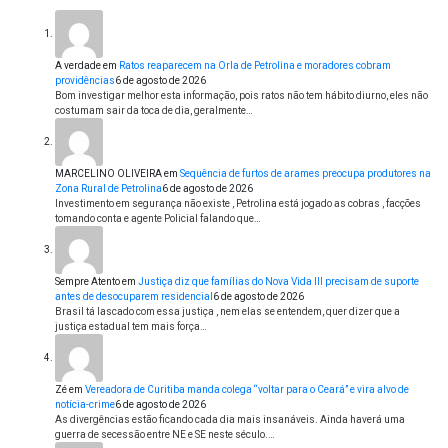
A verdade
em
Ratos reaparecem na Orla de Petrolina e moradores cobram
providências
6 de agosto de 2026
Bom investigar melhor esta informação, pois ratos não tem hábito diurno, eles não
costumam sair da toca de dia, geralmente…
MARCELINO OLIVEIRA
em
Sequência de furtos de arames preocupa produtores na
Zona Rural de Petrolina
6 de agosto de 2026
Investimento em segurança não existe , Petrolina está jogado as cobras , facções
tomando conta e agente Policial falando que…
Sempre Atento
em
Justiça diz que famílias do Nova Vida III precisam de suporte
antes de desocuparem residencial
6 de agosto de 2026
Brasil tá lascado com essa justiça , nem elas se entendem, quer dizer que a
justiça estadual tem mais força…
Zé
em
Vereadora de Curitiba manda colega “voltar para o Ceará” e vira alvo de
notícia-crime
6 de agosto de 2026
As divergências estão ficando cada dia mais insanáveis. Ainda haverá uma
guerra de secessão entre NE e SE neste século.…