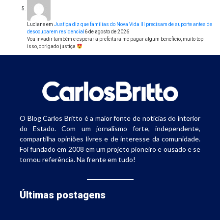
Luciane
em
Justiça diz que famílias do Nova Vida III precisam de suporte antes de
desocuparem residencial
6 de agosto de 2026
Vou invadir também e esperar a prefeitura me pagar algum benefício, muito top
isso, obrigado justiça
O Blog Carlos Britto é a maior fonte de notícias do interior
do Estado. Com um jornalismo forte, independente,
compartilha opiniões livres e de interesse da comunidade.
Foi fundado em 2008 em um projeto pioneiro e ousado e se
tornou referência. Na frente em tudo!
Últimas postagens