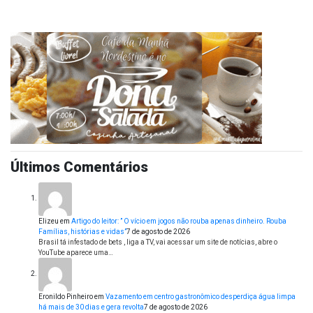
Últimos Comentários
Elizeu
em
Artigo do leitor: ” O vício em jogos não rouba apenas dinheiro. Rouba
Famílias, histórias e vidas”
7 de agosto de 2026
Brasil tá infestado de bets , liga a TV, vai acessar um site de notícias, abre o
YouTube aparece uma…
Eronildo Pinheiro
em
Vazamento em centro gastronômico desperdiça água limpa
há mais de 30 dias e gera revolta
7 de agosto de 2026