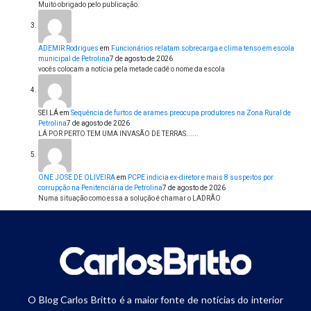
Muito obrigado pelo publicação.
ADEMIR Rodrigues
em
Funcionários relatam sobrecarga e clima tenso em escola
municipal de Petrolina
7 de agosto de 2026
vocês colocam a notícia pela metade cadê o nome da escola
SEI LÁ
em
Sequência de furtos de arames preocupa produtores na Zona Rural de
Petrolina
7 de agosto de 2026
LÁ POR PERTO TEM UMA INVASÃO DE TERRAS......
ONE JOSE DE OLIVEIRA
em
PCPE indicia ex-diretor e mais 8 suspeitos por
corrupção na Penitenciária de Petrolina
7 de agosto de 2026
Numa situação como essa a solução é chamar o LADRÃO
O Blog Carlos Britto é a maior fonte de notícias do interior