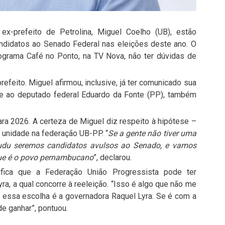
ex-prefeito de Petrolina, Miguel Coelho (UB), estão
andidatos ao Senado Federal nas eleições deste ano. O
rograma Café no Ponto, na TV Nova, não ter dúvidas de
prefeito. Miguel afirmou, inclusive, já ter comunicado sua
 e ao deputado federal Eduardo da Fonte (PP), também
ara 2026. A certeza de Miguel diz respeito à hipótese –
 unidade na federação UB-PP. “
Se a gente não tiver uma
Dudu seremos candidatos avulsos ao Senado, e vamos
 que é o povo pernambucano
”, declarou.
nifica que a Federação União Progressista pode ter
a, a qual concorre à reeleição. “Isso é algo que não me
ir essa escolha é a governadora Raquel Lyra. Se é com a
e ganhar”, pontuou.