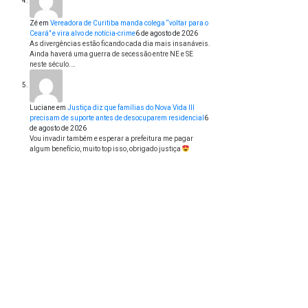
Zé
em
Vereadora de Curitiba manda colega “voltar para o
Ceará” e vira alvo de notícia-crime
6 de agosto de 2026
As divergências estão ficando cada dia mais insanáveis.
Ainda haverá uma guerra de secessão entre NE e SE
neste século.…
Luciane
em
Justiça diz que famílias do Nova Vida III
precisam de suporte antes de desocuparem residencial
6
de agosto de 2026
Vou invadir também e esperar a prefeitura me pagar
algum benefício, muito top isso, obrigado justiça