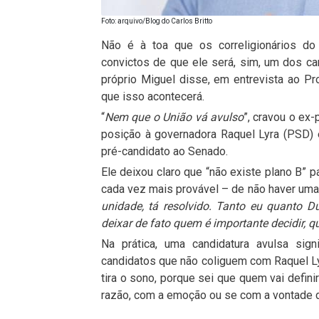
Foto: arquivo/Blog do Carlos Britto
Não é à toa que os correligionários do 
convictos de que ele será, sim, um dos c
próprio Miguel disse, em entrevista ao P
que isso acontecerá.
“
Nem que o União vá avulso
”, cravou o ex-
posição à governadora Raquel Lyra (PSD)
pré-candidato ao Senado.
Ele deixou claro que “não existe plano B” p
cada vez mais provável – de não haver uma
unidade, tá resolvido. Tanto eu quanto 
deixar de fato quem é importante decidir,
Na prática, uma candidatura avulsa sig
candidatos que não coliguem com Raquel Lyr
tira o sono, porque sei que quem vai defin
razão, com a emoção ou se com a vontade d