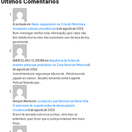
Últimos Comentários
A verdade
em
Ratos reaparecem na Orla de Petrolina e
moradores cobram providências
6 de agosto de 2026
Bom investigar melhor esta informação, pois ratos não
tem hábito diurno, eles não costumam sair da toca de dia,
geralmente…
MARCELINO OLIVEIRA
em
Sequência de furtos de
arames preocupa produtores na Zona Rural de Petrolina
6
de agosto de 2026
Investimento em segurança não existe , Petrolina está
jogado as cobras , facções tomando conta e agente
Policial falando que…
Sempre Atento
em
Justiça diz que famílias do Nova Vida
III precisam de suporte antes de desocuparem
residencial
6 de agosto de 2026
Brasil tá lascado com essa justiça , nem elas se
entendem, quer dizer que a justiça estadual tem mais
força…