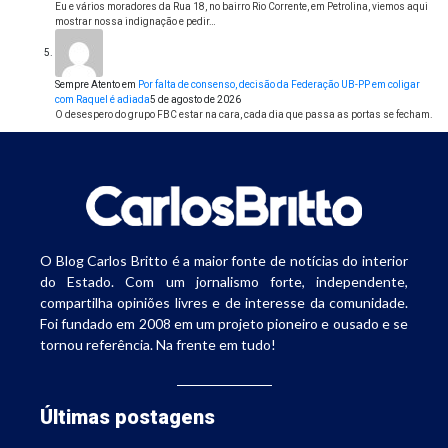
Eu e vários moradores da Rua 18, no bairro Rio Corrente, em Petrolina, viemos aqui
mostrar nossa indignação e pedir…
Sempre Atento
em
Por falta de consenso, decisão da Federação UB-PP em coligar
com Raquel é adiada
5 de agosto de 2026
O desespero do grupo FBC estar na cara, cada dia que passa as portas se fecham.
O Blog Carlos Britto é a maior fonte de notícias do interior
do Estado. Com um jornalismo forte, independente,
compartilha opiniões livres e de interesse da comunidade.
Foi fundado em 2008 em um projeto pioneiro e ousado e se
tornou referência. Na frente em tudo!
Últimas postagens