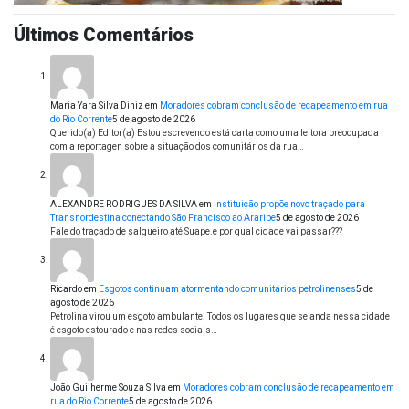
Últimos Comentários
Maria Yara Silva Diniz
em
Moradores cobram conclusão de recapeamento em rua
do Rio Corrente
5 de agosto de 2026
Querido(a) Editor(a) Estou escrevendo está carta como uma leitora preocupada
com a reportagen sobre a situação dos comunitários da rua…
ALEXANDRE RODRIGUES DA SILVA
em
Instituição propõe novo traçado para
Transnordestina conectando São Francisco ao Araripe
5 de agosto de 2026
Fale do traçado de salgueiro até Suape.e por qual cidade vai passar???
Ricardo
em
Esgotos continuam atormentando comunitários petrolinenses
5 de
agosto de 2026
Petrolina virou um esgoto ambulante. Todos os lugares que se anda nessa cidade
é esgoto estourado e nas redes sociais…
João Guilherme Souza Silva
em
Moradores cobram conclusão de recapeamento em
rua do Rio Corrente
5 de agosto de 2026