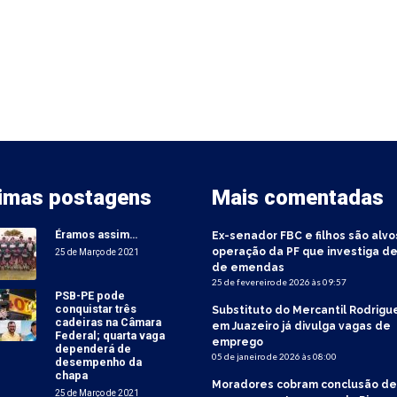
timas postagens
Mais comentadas
Éramos assim…
Ex-senador FBC e filhos são alvo
operação da PF que investiga de
25 de Março de 2021
de emendas
25 de fevereiro de 2026 às 09:57
PSB-PE pode
conquistar três
Substituto do Mercantil Rodrigu
cadeiras na Câmara
em Juazeiro já divulga vagas de
Federal; quarta vaga
emprego
dependerá de
05 de janeiro de 2026 às 08:00
desempenho da
chapa
Moradores cobram conclusão de
25 de Março de 2021