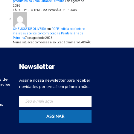
produtores na Zona Rural de Petrolina
7 de agosto de
2026
LÁ POR PERTO TEM UMA INVASÃO DE TERRAS......
ONE JOSE DE OLIVEIRA
em
PCPE indicia ex-diretor e
mais 8 suspeitos por corrupção na Penitenciária de
Petrolina
7 de agosto de 2026
Numa situação como essa a solução é chamar o LADRÃO
Newsletter
s de
Assine nossa newsletter para receber
svios
novidades por e-mail em primeira mão.
es