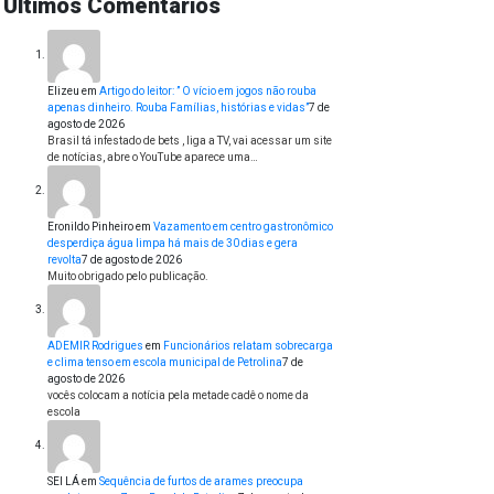
Últimos Comentários
Elizeu
em
Artigo do leitor: ” O vício em jogos não rouba
apenas dinheiro. Rouba Famílias, histórias e vidas”
7 de
agosto de 2026
Brasil tá infestado de bets , liga a TV, vai acessar um site
de notícias, abre o YouTube aparece uma…
Eronildo Pinheiro
em
Vazamento em centro gastronômico
desperdiça água limpa há mais de 30 dias e gera
revolta
7 de agosto de 2026
Muito obrigado pelo publicação.
ADEMIR Rodrigues
em
Funcionários relatam sobrecarga
e clima tenso em escola municipal de Petrolina
7 de
agosto de 2026
vocês colocam a notícia pela metade cadê o nome da
escola
SEI LÁ
em
Sequência de furtos de arames preocupa