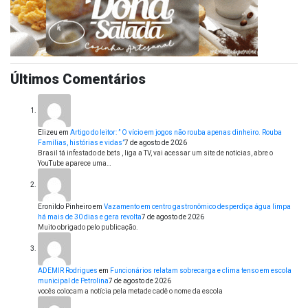
Últimos Comentários
Elizeu
em
Artigo do leitor: ” O vício em jogos não rouba apenas dinheiro. Rouba
Famílias, histórias e vidas”
7 de agosto de 2026
Brasil tá infestado de bets , liga a TV, vai acessar um site de notícias, abre o
YouTube aparece uma…
Eronildo Pinheiro
em
Vazamento em centro gastronômico desperdiça água limpa
há mais de 30 dias e gera revolta
7 de agosto de 2026
Muito obrigado pelo publicação.
ADEMIR Rodrigues
em
Funcionários relatam sobrecarga e clima tenso em escola
municipal de Petrolina
7 de agosto de 2026
vocês colocam a notícia pela metade cadê o nome da escola