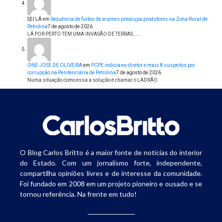
SEI LÁ
em
Sequência de furtos de arames preocupa produtores na Zona Rural de
Petrolina
7 de agosto de 2026
LÁ POR PERTO TEM UMA INVASÃO DE TERRAS......
ONE JOSE DE OLIVEIRA
em
PCPE indicia ex-diretor e mais 8 suspeitos por
corrupção na Penitenciária de Petrolina
7 de agosto de 2026
Numa situação como essa a solução é chamar o LADRÃO
O Blog Carlos Britto é a maior fonte de notícias do interior
do Estado. Com um jornalismo forte, independente,
compartilha opiniões livres e de interesse da comunidade.
Foi fundado em 2008 em um projeto pioneiro e ousado e se
tornou referência. Na frente em tudo!