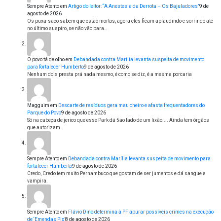
Sempre Atento
em
Artigo do leitor: “A Anestesia da Derrota – Os Bajuladores”
9 de
agosto de 2026
Os puxa-saco sabem que estão mortos, agora eles ficam aplaudindo e sorrindo até
no último suspiro, se não vão para…
O povo tá de olho
em
Debandada contra Marília levanta suspeita de movimento
para fortalecer Humberto
9 de agosto de 2026
Nenhum dois presta prá nada mesmo, é como se diz, é a mesma porcaria
Magguim
em
Descarte de resíduos gera mau cheiro e afasta frequentadores do
Parque do Povo
9 de agosto de 2026
Só na cabeça de jerico que esse Park dá 5ao lado de um lixão.... Ainda tem órgãos
que autorizam
Sempre Atento
em
Debandada contra Marília levanta suspeita de movimento para
fortalecer Humberto
9 de agosto de 2026
Credo, Credo tem muito Pernambuco que gostam de ser jumentos e dá sangue a
vampira.
Sempre Atento
em
Flávio Dino determina à PF apurar possíveis crimes na execução
de ‘Emendas Pix’
8 de agosto de 2026