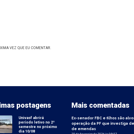
XIMA VEZ QUE EU COMENTAR.
timas postagens
Mais comentadas
Univasf abrirá
Ex-senador FBC e filhos são alvo
período letivo no 2º
operação da PF que investiga de
semestre no próximo
de emendas
dia 10/08
25 de fevereiro de 2026 às 09:57