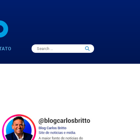
Search
TATO
Search
for: