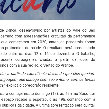
o de Dança’, desenvolvido por artistas do Vale do São
encerrado com apresentações gratuitas da performance
os, que começaram em 2020, antes da pandemia, foram
os protocolos de saúde. O resultado será apresentado
idade entre os dias 12 e 16 de dezembro. O trabalho,
presenta coreografias criadas a partir da ideia de
rinos com a sua região, o Sertão do Araripe.
iar a partir da experiência deles, do que eles queriam
inguagem que dialoga com seu entorno, com os temas
de”,
explica o coreógrafo residente.
ções e começa neste domingo (12), às 13h, no Sesc Ler
mo espaço recebe o espetáculo às 19h, contando com a
públicas da cidade. A última apresentação será quinta-