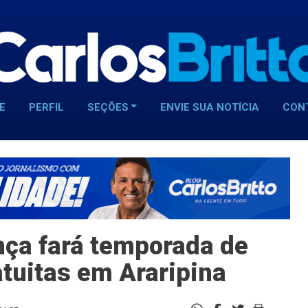
E
PERFIL
SEÇÕES
ENVIE SUA NOTÍCIA
CON
nça fará temporada de
tuitas em Araripina