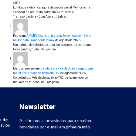
2026
Lombada eletrônica agora desnecessária! Melhor retirar
e colocar na altura da saída da Av minérios/
Transnordestina - Dom Avelar... Salvar…
Paulo
em
AMMPLA conclui instalação de novo semáforo
na Avenida Transnordestina
7 de agosto de 2026
Um redutor de velocidade uma lombadas e um cemafaro
todos juntos,muita inteligência
Marcus servero
em
Candidato a vice de João Campos tem
maior declaração de bens em PE
7 de agosto de 2026
Coitadinhos. Pela declaração ao TRE, parecem viver com
um salário mínimo. Deu até pena.
Newsletter
s de
Assine nossa newsletter para receber
svios
novidades por e-mail em primeira mão.