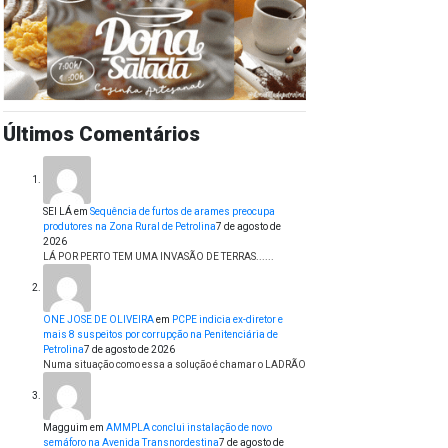
Últimos Comentários
SEI LÁ
em
Sequência de furtos de arames preocupa
produtores na Zona Rural de Petrolina
7 de agosto de
2026
LÁ POR PERTO TEM UMA INVASÃO DE TERRAS......
ONE JOSE DE OLIVEIRA
em
PCPE indicia ex-diretor e
mais 8 suspeitos por corrupção na Penitenciária de
Petrolina
7 de agosto de 2026
Numa situação como essa a solução é chamar o LADRÃO
Magguim
em
AMMPLA conclui instalação de novo
semáforo na Avenida Transnordestina
7 de agosto de