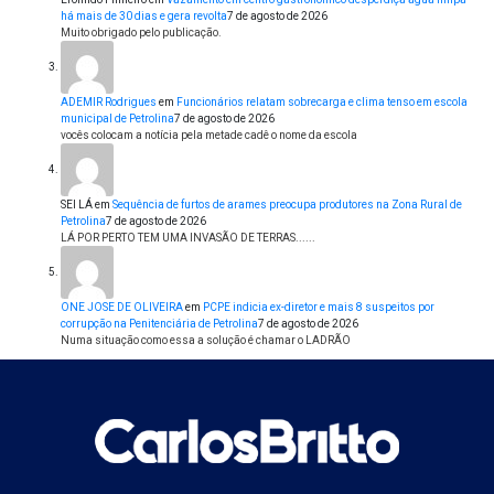
há mais de 30 dias e gera revolta
7 de agosto de 2026
Muito obrigado pelo publicação.
ADEMIR Rodrigues
em
Funcionários relatam sobrecarga e clima tenso em escola
municipal de Petrolina
7 de agosto de 2026
vocês colocam a notícia pela metade cadê o nome da escola
SEI LÁ
em
Sequência de furtos de arames preocupa produtores na Zona Rural de
Petrolina
7 de agosto de 2026
LÁ POR PERTO TEM UMA INVASÃO DE TERRAS......
ONE JOSE DE OLIVEIRA
em
PCPE indicia ex-diretor e mais 8 suspeitos por
corrupção na Penitenciária de Petrolina
7 de agosto de 2026
Numa situação como essa a solução é chamar o LADRÃO