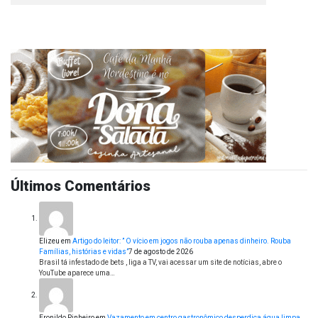
Últimos Comentários
Elizeu
em
Artigo do leitor: ” O vício em jogos não rouba apenas dinheiro. Rouba
Famílias, histórias e vidas”
7 de agosto de 2026
Brasil tá infestado de bets , liga a TV, vai acessar um site de notícias, abre o
YouTube aparece uma…
Eronildo Pinheiro
em
Vazamento em centro gastronômico desperdiça água limpa