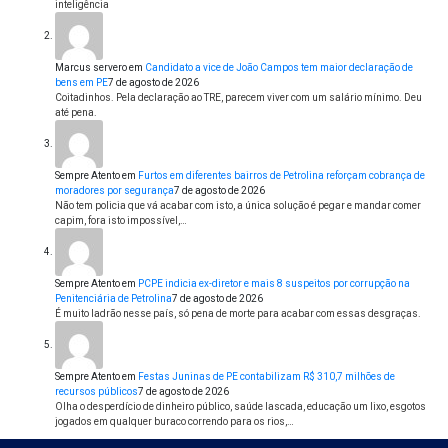
inteligência
Marcus servero
em
Candidato a vice de João Campos tem maior declaração de
bens em PE
7 de agosto de 2026
Coitadinhos. Pela declaração ao TRE, parecem viver com um salário mínimo. Deu
até pena.
Sempre Atento
em
Furtos em diferentes bairros de Petrolina reforçam cobrança de
moradores por segurança
7 de agosto de 2026
Não tem policia que vá acabar com isto, a única solução é pegar e mandar comer
capim, fora isto impossível,…
Sempre Atento
em
PCPE indicia ex-diretor e mais 8 suspeitos por corrupção na
Penitenciária de Petrolina
7 de agosto de 2026
É muito ladrão nesse país, só pena de morte para acabar com essas desgraças.
Sempre Atento
em
Festas Juninas de PE contabilizam R$ 310,7 milhões de
recursos públicos
7 de agosto de 2026
Olha o desperdício de dinheiro público, saúde lascada, educação um lixo, esgotos
jogados em qualquer buraco correndo para os rios,…