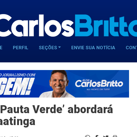
E
PERFIL
SEÇÕES
ENVIE SUA NOTÍCIA
CON
Pauta Verde’ abordará
aatinga