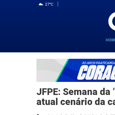
27°C
HOM
JFPE: Semana da ‘
atual cenário da c