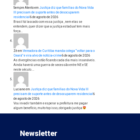
Sempre Atento
em
Justiça diz que famílias do Nova Vida
III precisam de suporte antes de desocuparem
residencial
6 de agosto de 2026
Brasil tá lascado com essa justiça , nem elas se
entendem, quer dizer que a justiça estadual tem mais
força…
Zé
em
Vereadora de Curitiba manda colega “voltar para o
Ceará” e vira alvo de notícia-crime
6 de agosto de 2026
As divergências estão ficando cada dia mais insanáveis.
Ainda haverá uma guerra de secessão entre NE e SE
neste século.…
Luciane
em
Justiça diz que famílias do Nova Vida III
precisam de suporte antes de desocuparem residencial
6
de agosto de 2026
Vou invadir também e esperar a prefeitura me pagar
algum benefício, muito top isso, obrigado justiça
Newsletter