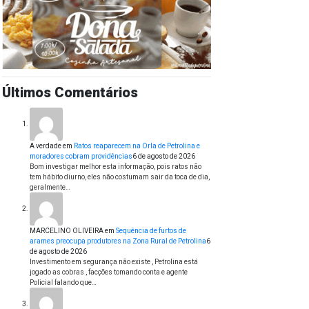
Últimos Comentários
A verdade
em
Ratos reaparecem na Orla de Petrolina e
moradores cobram providências
6 de agosto de 2026
Bom investigar melhor esta informação, pois ratos não
tem hábito diurno, eles não costumam sair da toca de dia,
geralmente…
MARCELINO OLIVEIRA
em
Sequência de furtos de
arames preocupa produtores na Zona Rural de Petrolina
6
de agosto de 2026
Investimento em segurança não existe , Petrolina está
jogado as cobras , facções tomando conta e agente
Policial falando que…