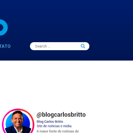
Search
TATO
Search
for: