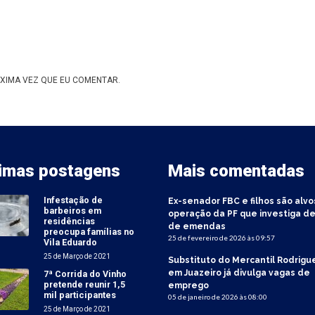
XIMA VEZ QUE EU COMENTAR.
timas postagens
Mais comentadas
Infestação de
Ex-senador FBC e filhos são alvo
barbeiros em
operação da PF que investiga de
residências
de emendas
preocupa famílias no
25 de fevereiro de 2026 às 09:57
Vila Eduardo
25 de Março de 2021
Substituto do Mercantil Rodrigu
em Juazeiro já divulga vagas de
7ª Corrida do Vinho
pretende reunir 1,5
emprego
mil participantes
05 de janeiro de 2026 às 08:00
25 de Março de 2021