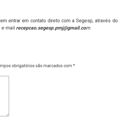
dem entrar em contato direto com a Segesp, através do
o e-mail
recepcao.segesp.pmj@gmail.co
m
.
mpos obrigatórios são marcados com
*