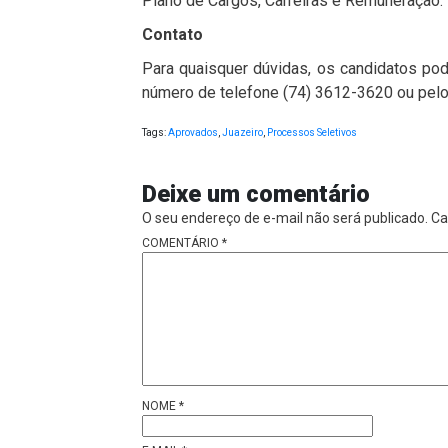
Plano de Cargos, Carreiras e Remuneração.
Contato
Para quaisquer dúvidas, os candidatos po
número de telefone (74) 3612-3620 ou pel
Tags:
Aprovados
,
Juazeiro
,
Processos Seletivos
Deixe um comentário
O seu endereço de e-mail não será publicado.
Ca
COMENTÁRIO
*
NOME
*