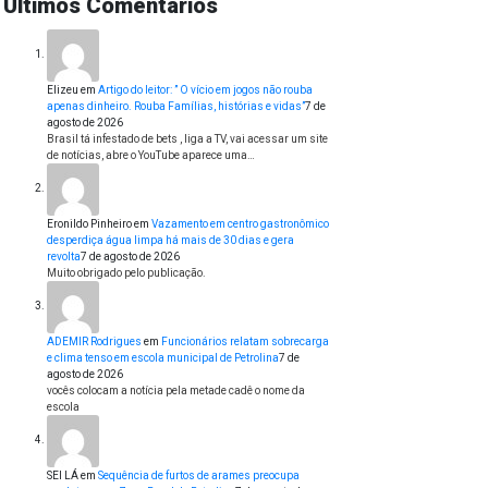
Últimos Comentários
Elizeu
em
Artigo do leitor: ” O vício em jogos não rouba
apenas dinheiro. Rouba Famílias, histórias e vidas”
7 de
agosto de 2026
Brasil tá infestado de bets , liga a TV, vai acessar um site
de notícias, abre o YouTube aparece uma…
Eronildo Pinheiro
em
Vazamento em centro gastronômico
desperdiça água limpa há mais de 30 dias e gera
revolta
7 de agosto de 2026
Muito obrigado pelo publicação.
ADEMIR Rodrigues
em
Funcionários relatam sobrecarga
e clima tenso em escola municipal de Petrolina
7 de
agosto de 2026
vocês colocam a notícia pela metade cadê o nome da
escola
SEI LÁ
em
Sequência de furtos de arames preocupa