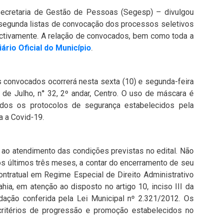
 Secretaria de Gestão de Pessoas (Segesp) – divulgou
ma segunda listas de convocação dos processos seletivos
ectivamente. A relação de convocados, bem como toda a
iário Oficial do Município
.
 convocados ocorrerá nesta sexta (10) e segunda-feira
 de Julho, n° 32, 2º andar, Centro. O uso de máscara é
dos os protocolos de segurança estabelecidos pela
 a Covid-19.
 ao atendimento das condições previstas no edital. Não
os últimos três meses, a contar do encerramento de seu
contratual em Regime Especial de Direito Administrativo
ia, em atenção ao disposto no artigo 10, inciso III da
dação conferida pela Lei Municipal nº 2.321/2012. Os
critérios de progressão e promoção estabelecidos no