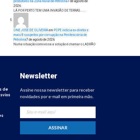
produtores na Zona Rural de Petrolina
7 de agosto de
2026
LÁ POR PERTO TEM UMA INVASÃO DE TERRAS......
ONE JOSE DE OLIVEIRA
em
PCPE indicia ex-diretor e
mais 8 suspeitos por corrupção na Penitenciária de
Petrolina
7 de agosto de 2026
Numa situação como essa a solução é chamar o LADRÃO
Newsletter
s de
Assine nossa newsletter para receber
svios
novidades por e-mail em primeira mão.
es