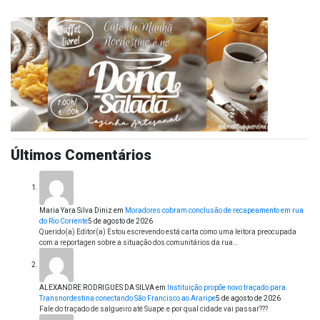
Últimos Comentários
Maria Yara Silva Diniz
em
Moradores cobram conclusão de recapeamento em rua
do Rio Corrente
5 de agosto de 2026
Querido(a) Editor(a) Estou escrevendo está carta como uma leitora preocupada
com a reportagen sobre a situação dos comunitários da rua…
ALEXANDRE RODRIGUES DA SILVA
em
Instituição propõe novo traçado para
Transnordestina conectando São Francisco ao Araripe
5 de agosto de 2026
Fale do traçado de salgueiro até Suape.e por qual cidade vai passar???