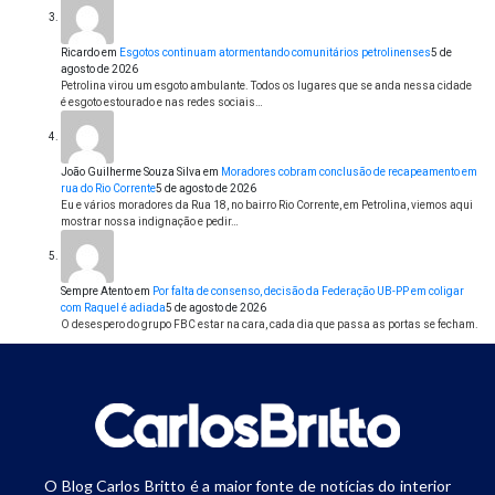
Ricardo
em
Esgotos continuam atormentando comunitários petrolinenses
5 de
agosto de 2026
Petrolina virou um esgoto ambulante. Todos os lugares que se anda nessa cidade
é esgoto estourado e nas redes sociais…
João Guilherme Souza Silva
em
Moradores cobram conclusão de recapeamento em
rua do Rio Corrente
5 de agosto de 2026
Eu e vários moradores da Rua 18, no bairro Rio Corrente, em Petrolina, viemos aqui
mostrar nossa indignação e pedir…
Sempre Atento
em
Por falta de consenso, decisão da Federação UB-PP em coligar
com Raquel é adiada
5 de agosto de 2026
O desespero do grupo FBC estar na cara, cada dia que passa as portas se fecham.
O Blog Carlos Britto é a maior fonte de notícias do interior