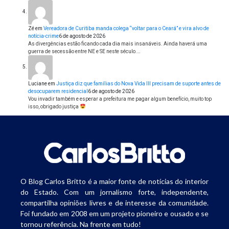
Zé
em
Vereadora de Curitiba manda colega “voltar para o Ceará” e vira alvo de
notícia-crime
6 de agosto de 2026
As divergências estão ficando cada dia mais insanáveis. Ainda haverá uma
guerra de secessão entre NE e SE neste século.…
Luciane
em
Justiça diz que famílias do Nova Vida III precisam de suporte antes de
desocuparem residencial
6 de agosto de 2026
Vou invadir também e esperar a prefeitura me pagar algum benefício, muito top
isso, obrigado justiça
O Blog Carlos Britto é a maior fonte de notícias do interior
do Estado. Com um jornalismo forte, independente,
compartilha opiniões livres e de interesse da comunidade.
Foi fundado em 2008 em um projeto pioneiro e ousado e se
tornou referência. Na frente em tudo!