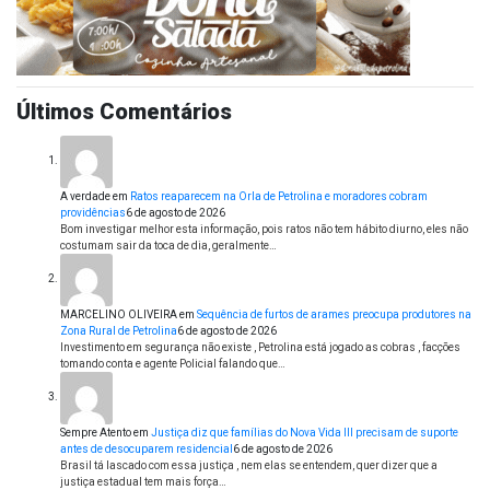
Últimos Comentários
A verdade
em
Ratos reaparecem na Orla de Petrolina e moradores cobram
providências
6 de agosto de 2026
Bom investigar melhor esta informação, pois ratos não tem hábito diurno, eles não
costumam sair da toca de dia, geralmente…
MARCELINO OLIVEIRA
em
Sequência de furtos de arames preocupa produtores na
Zona Rural de Petrolina
6 de agosto de 2026
Investimento em segurança não existe , Petrolina está jogado as cobras , facções
tomando conta e agente Policial falando que…
Sempre Atento
em
Justiça diz que famílias do Nova Vida III precisam de suporte
antes de desocuparem residencial
6 de agosto de 2026
Brasil tá lascado com essa justiça , nem elas se entendem, quer dizer que a
justiça estadual tem mais força…