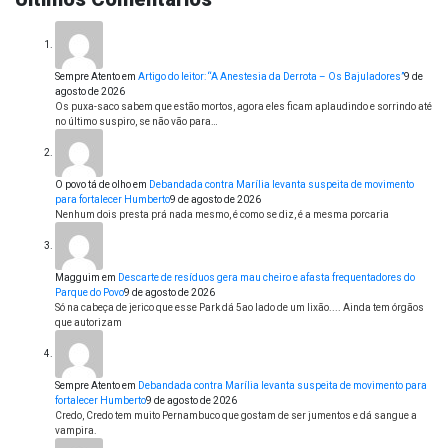
Sempre Atento
em
Artigo do leitor: “A Anestesia da Derrota – Os Bajuladores”
9 de
agosto de 2026
Os puxa-saco sabem que estão mortos, agora eles ficam aplaudindo e sorrindo até
no último suspiro, se não vão para…
O povo tá de olho
em
Debandada contra Marília levanta suspeita de movimento
para fortalecer Humberto
9 de agosto de 2026
Nenhum dois presta prá nada mesmo, é como se diz, é a mesma porcaria
Magguim
em
Descarte de resíduos gera mau cheiro e afasta frequentadores do
Parque do Povo
9 de agosto de 2026
Só na cabeça de jerico que esse Park dá 5ao lado de um lixão.... Ainda tem órgãos
que autorizam
Sempre Atento
em
Debandada contra Marília levanta suspeita de movimento para
fortalecer Humberto
9 de agosto de 2026
Credo, Credo tem muito Pernambuco que gostam de ser jumentos e dá sangue a
vampira.