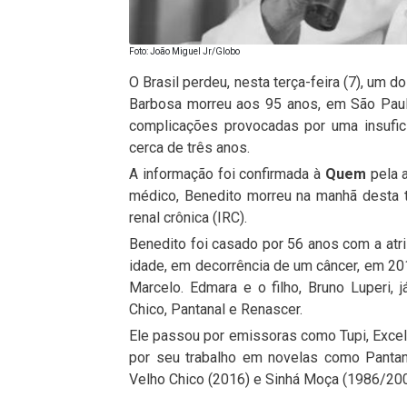
Foto: João Miguel Jr/Globo
O Brasil perdeu, nesta terça-feira (7), um 
Barbosa morreu aos 95 anos, em São Paulo
complicações provocadas por uma insufici
cerca de três anos.
A informação foi confirmada à
Quem
pela a
médico, Benedito morreu na manhã desta t
renal crônica (IRC).
Benedito foi casado por 56 anos com a atr
idade, em decorrência de um câncer, em 2014
Marcelo. Edmara e o filho, Bruno Luperi,
Chico, Pantanal e Renascer.
Ele passou por emissoras como Tupi, Excels
por seu trabalho em novelas como Pantana
Velho Chico (2016) e Sinhá Moça (1986/200