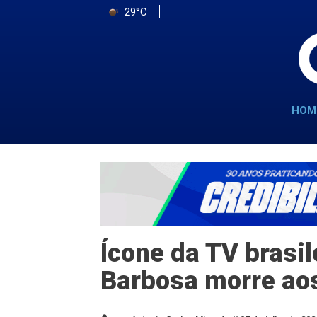
29°C
HOM
Ícone da TV brasil
Barbosa morre ao