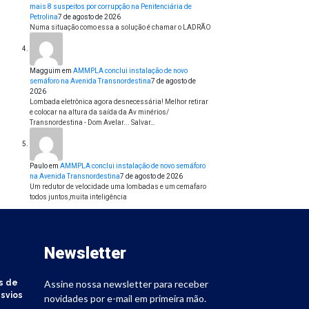
mais 8 suspeitos por corrupção na Penitenciária de
Petrolina
7 de agosto de 2026
Numa situação como essa a solução é chamar o LADRÃO
Magguim
em
AMMPLA conclui instalação de novo
semáforo na Avenida Transnordestina
7 de agosto de
2026
Lombada eletrônica agora desnecessária! Melhor retirar
e colocar na altura da saída da Av minérios/
Transnordestina - Dom Avelar... Salvar…
Paulo
em
AMMPLA conclui instalação de novo semáforo
na Avenida Transnordestina
7 de agosto de 2026
Um redutor de velocidade uma lombadas e um cemafaro
todos juntos,muita inteligência
Newsletter
s de
Assine nossa newsletter para receber
svios
novidades por e-mail em primeira mão.