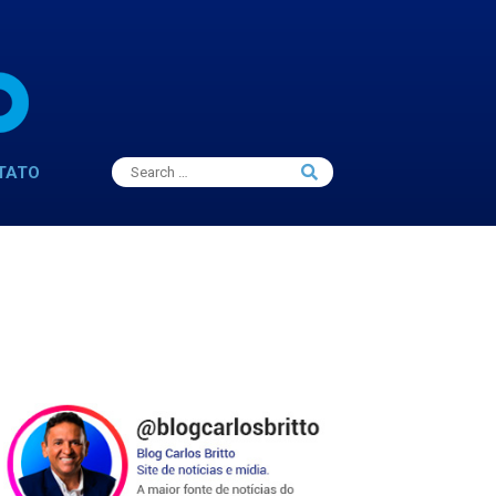
Search
TATO
Search
for: