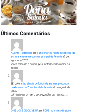
Últimos Comentários
ADEMIR Rodrigues
em
Funcionários relatam sobrecarga
e clima tenso em escola municipal de Petrolina
7 de
agosto de 2026
vocês colocam a notícia pela metade cadê o nome da
escola
SEI LÁ
em
Sequência de furtos de arames preocupa
produtores na Zona Rural de Petrolina
7 de agosto de
2026
LÁ POR PERTO TEM UMA INVASÃO DE TERRAS......
ONE JOSE DE OLIVEIRA
em
PCPE indicia ex-diretor e