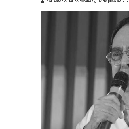
por Antonio Carlos Miranda //
07 de julho de 202