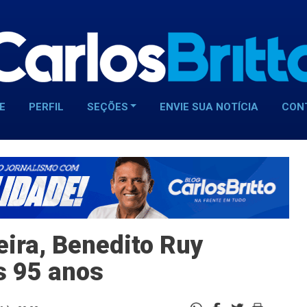
E
PERFIL
SEÇÕES
ENVIE SUA NOTÍCIA
CON
eira, Benedito Ruy
s 95 anos