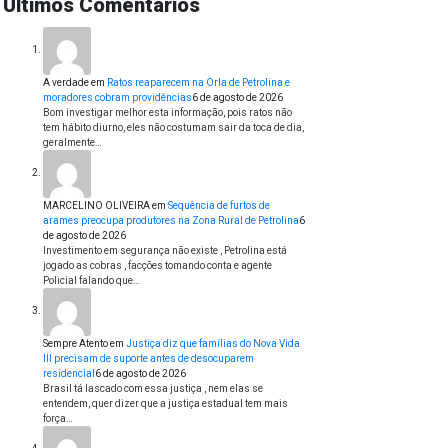
Últimos Comentários
A verdade
em
Ratos reaparecem na Orla de Petrolina e
moradores cobram providências
6 de agosto de 2026
Bom investigar melhor esta informação, pois ratos não
tem hábito diurno, eles não costumam sair da toca de dia,
geralmente…
MARCELINO OLIVEIRA
em
Sequência de furtos de
arames preocupa produtores na Zona Rural de Petrolina
6
de agosto de 2026
Investimento em segurança não existe , Petrolina está
jogado as cobras , facções tomando conta e agente
Policial falando que…
Sempre Atento
em
Justiça diz que famílias do Nova Vida
III precisam de suporte antes de desocuparem
residencial
6 de agosto de 2026
Brasil tá lascado com essa justiça , nem elas se
entendem, quer dizer que a justiça estadual tem mais
força…