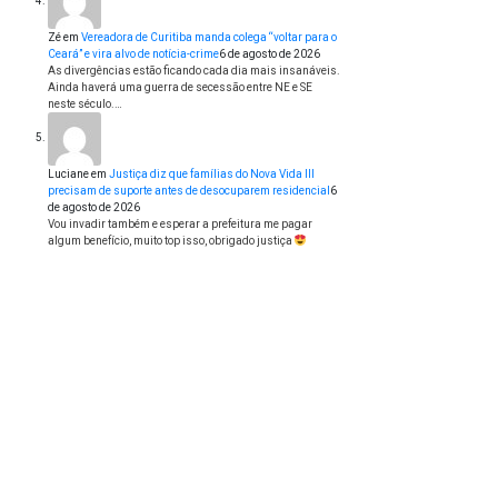
Zé
em
Vereadora de Curitiba manda colega “voltar para o
Ceará” e vira alvo de notícia-crime
6 de agosto de 2026
As divergências estão ficando cada dia mais insanáveis.
Ainda haverá uma guerra de secessão entre NE e SE
neste século.…
Luciane
em
Justiça diz que famílias do Nova Vida III
precisam de suporte antes de desocuparem residencial
6
de agosto de 2026
Vou invadir também e esperar a prefeitura me pagar
algum benefício, muito top isso, obrigado justiça