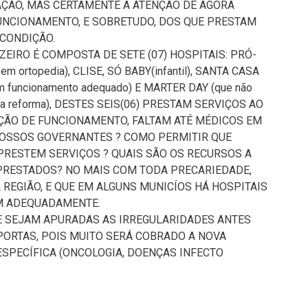
AÇÃO, MAS CERTAMENTE A ATENÇÃO DE AGORA
FUNCIONAMENTO, E SOBRETUDO, DOS QUE PRESTAM
 CONDIÇÃO.
ZEIRO É COMPOSTA DE SETE (07) HOSPITAIS: PRÓ-
m ortopedia), CLISE, SÓ BABY(infantil), SANTA CASA
m funcionamento adequado) E MARTER DAY (que não
ara reforma), DESTES SEIS(06) PRESTAM SERVIÇOS AO
ÇÃO DE FUNCIONAMENTO, FALTAM ATÉ MÉDICOS EM
NOSSOS GOVERNANTES ? COMO PERMITIR QUE
PRESTEM SERVIÇOS ? QUAIS SÃO OS RECURSOS A
 PRESTADOS? NO MAIS COM TODA PRECARIEDADE,
 REGIÃO, E QUE EM ALGUNS MUNICÍOS HÁ HOSPITAIS
M ADEQUADAMENTE.
 SEJAM APURADAS AS IRREGULARIDADES ANTES
PORTAS, POIS MUITO SERÁ COBRADO A NOVA
ESPECÍFICA (ONCOLOGIA, DOENÇAS INFECTO