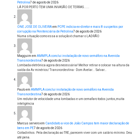
Petrolina
7 de agosto de 2026
LÁ POR PERTO TEM UMA INVASÃO DE TERRAS......
ONE JOSE DE OLIVEIRA
em
PCPE indicia ex-diretor e mais 8 suspeitos por
corrupção na Penitenciária de Petrolina
7 de agosto de 2026
Numa situação como essa a solução é chamar o LADRÃO
Magguim
em
AMMPLA conclui instalação de novo semáforo na Avenida
Transnordestina
7 de agosto de 2026
Lombada eletrônica agora desnecessária! Melhor retirar e colocar na altura da
saída da Av minérios/ Transnordestina - Dom Avelar... Salvar…
Paulo
em
AMMPLA conclui instalação de novo semáforo na Avenida
Transnordestina
7 de agosto de 2026
Um redutor de velocidade uma lombadas e um cemafaro todos juntos,muita
inteligência
Marcus servero
em
Candidato a vice de João Campos tem maior declaração de
bens em PE
7 de agosto de 2026
Coitadinhos. Pela declaração ao TRE, parecem viver com um salário mínimo. Deu
até pena.