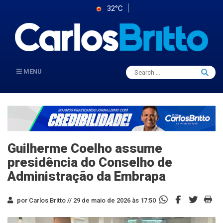
32°C
Search
MENU
Searc
for:
Guilherme Coelho assume
presidência do Conselho de
Administração da Embrapa
por Carlos Britto //
29 de maio de 2026 às 17:50