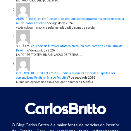
Muito obrigado pelo publicação.
ADEMIR Rodrigues
em
Funcionários relatam sobrecarga e clima tenso em escola
municipal de Petrolina
7 de agosto de 2026
vocês colocam a notícia pela metade cadê o nome da escola
SEI LÁ
em
Sequência de furtos de arames preocupa produtores na Zona Rural de
Petrolina
7 de agosto de 2026
LÁ POR PERTO TEM UMA INVASÃO DE TERRAS......
ONE JOSE DE OLIVEIRA
em
PCPE indicia ex-diretor e mais 8 suspeitos por
corrupção na Penitenciária de Petrolina
7 de agosto de 2026
Numa situação como essa a solução é chamar o LADRÃO
O Blog Carlos Britto é a maior fonte de notícias do interior
do Estado. Com um jornalismo forte, independente,