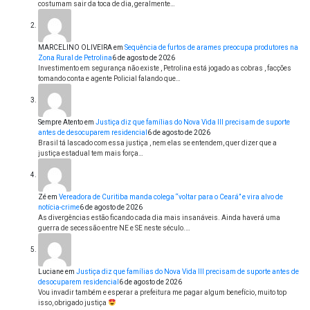
costumam sair da toca de dia, geralmente…
MARCELINO OLIVEIRA
em
Sequência de furtos de arames preocupa produtores na
Zona Rural de Petrolina
6 de agosto de 2026
Investimento em segurança não existe , Petrolina está jogado as cobras , facções
tomando conta e agente Policial falando que…
Sempre Atento
em
Justiça diz que famílias do Nova Vida III precisam de suporte
antes de desocuparem residencial
6 de agosto de 2026
Brasil tá lascado com essa justiça , nem elas se entendem, quer dizer que a
justiça estadual tem mais força…
Zé
em
Vereadora de Curitiba manda colega “voltar para o Ceará” e vira alvo de
notícia-crime
6 de agosto de 2026
As divergências estão ficando cada dia mais insanáveis. Ainda haverá uma
guerra de secessão entre NE e SE neste século.…
Luciane
em
Justiça diz que famílias do Nova Vida III precisam de suporte antes de
desocuparem residencial
6 de agosto de 2026
Vou invadir também e esperar a prefeitura me pagar algum benefício, muito top
isso, obrigado justiça