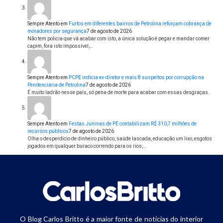
Sempre Atento
em
Furtos em diferentes bairros de Petrolina reforçam cobrança de
moradores por segurança
7 de agosto de 2026
Não tem policia que vá acabar com isto, a única solução é pegar e mandar comer
capim, fora isto impossível,…
Sempre Atento
em
PCPE indicia ex-diretor e mais 8 suspeitos por corrupção na
Penitenciária de Petrolina
7 de agosto de 2026
É muito ladrão nesse país, só pena de morte para acabar com essas desgraças.
Sempre Atento
em
Festas Juninas de PE contabilizam R$ 310,7 milhões de
recursos públicos
7 de agosto de 2026
Olha o desperdício de dinheiro público, saúde lascada, educação um lixo, esgotos
jogados em qualquer buraco correndo para os rios,…
O Blog Carlos Britto é a maior fonte de notícias do interior