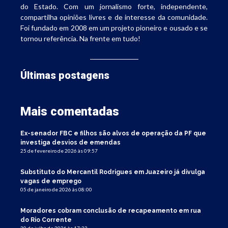
do Estado. Com um jornalismo forte, independente,
compartilha opiniões livres e de interesse da comunidade.
Foi fundado em 2008 em um projeto pioneiro e ousado e se
tornou referência. Na frente em tudo!
Últimas postagens
Mais comentadas
Ex-senador FBC e filhos são alvos de operação da PF que
investiga desvios de emendas
25 de fevereiro de 2026 às 09:57
Substituto do Mercantil Rodrigues em Juazeiro já divulga
vagas de emprego
05 de janeiro de 2026 às 08:00
Moradores cobram conclusão de recapeamento em rua
do Rio Corrente
30 de julho de 2026 às 17:33