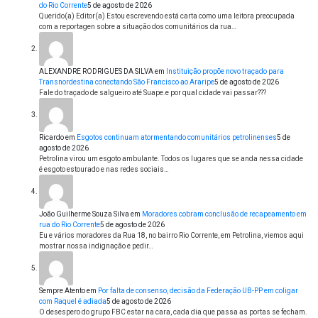
do Rio Corrente
5 de agosto de 2026
Querido(a) Editor(a) Estou escrevendo está carta como uma leitora preocupada
com a reportagen sobre a situação dos comunitários da rua…
ALEXANDRE RODRIGUES DA SILVA
em
Instituição propõe novo traçado para
Transnordestina conectando São Francisco ao Araripe
5 de agosto de 2026
Fale do traçado de salgueiro até Suape.e por qual cidade vai passar???
Ricardo
em
Esgotos continuam atormentando comunitários petrolinenses
5 de
agosto de 2026
Petrolina virou um esgoto ambulante. Todos os lugares que se anda nessa cidade
é esgoto estourado e nas redes sociais…
João Guilherme Souza Silva
em
Moradores cobram conclusão de recapeamento em
rua do Rio Corrente
5 de agosto de 2026
Eu e vários moradores da Rua 18, no bairro Rio Corrente, em Petrolina, viemos aqui
mostrar nossa indignação e pedir…
Sempre Atento
em
Por falta de consenso, decisão da Federação UB-PP em coligar
com Raquel é adiada
5 de agosto de 2026
O desespero do grupo FBC estar na cara, cada dia que passa as portas se fecham.