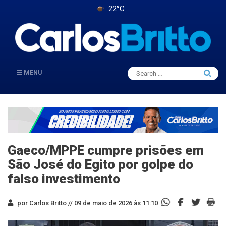
22°C
Search
MENU
Searc
for:
Gaeco/MPPE cumpre prisões em
São José do Egito por golpe do
falso investimento
por Carlos Britto //
09 de maio de 2026 às 11:10