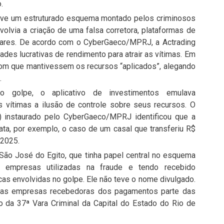
.
ve um estruturado esquema montado pelos criminosos
envolvia a criação de uma falsa corretora, plataformas de
lulares. De acordo com o CyberGaeco/MPRJ, a Actrading
ades lucrativas de rendimento para atrair as vítimas. Em
m que mantivessem os recursos “aplicados”, alegando
.
o golpe, o aplicativo de investimentos emulava
s vítimas a ilusão de controle sobre seus recursos. O
C) instaurado pelo CyberGaeco/MPRJ identificou que a
lata, por exemplo, o caso de um casal que transferiu R$
 2025.
ão José do Egito, que tinha papel central no esquema
 empresas utilizadas na fraude e tendo recebido
cas envolvidas no golpe. Ele não teve o nome divulgado.
das empresas recebedoras dos pagamentos parte das
zo da 37ª Vara Criminal da Capital do Estado do Rio de