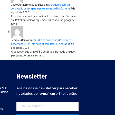
João Guilherme Souza Silva
em
Moradores cobram
conclusão de recapeamento em rua do Rio Corrente
5 de
agosto de 2026
Eu e vários moradores da Rua 18, no bairro Rio Corrente,
em Petrolina, viemos aqui mostrar nossa indignação e
pedir…
Sempre Atento
em
Por falta de consenso, decisão da
Federação UB-PP em coligar com Raquel é adiada
5 de
agosto de 2026
O desespero do grupo FBC estar na cara, cada dia que
passa as portas se fecham.
Newsletter
s de
Assine nossa newsletter para receber
svios
novidades por e-mail em primeira mão.
es