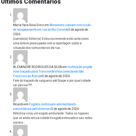
Últimos Comentários
Maria Yara Silva Diniz
em
Moradores cobram conclusão
de recapeamento em rua do Rio Corrente
5 de agosto de
2026
Querido(a) Editor(a) Estou escrevendo está carta como
uma leitora preocupada com a reportagen sobre a
situação dos comunitários da rua…
ALEXANDRE RODRIGUES DA SILVA
em
Instituição propõe
novo traçado para Transnordestina conectando São
Francisco ao Araripe
5 de agosto de 2026
Fale do traçado de salgueiro até Suape.e por qual cidade
vai passar???
Ricardo
em
Esgotos continuam atormentando
comunitários petrolinenses
5 de agosto de 2026
Petrolina virou um esgoto ambulante. Todos os lugares
que se anda nessa cidade é esgoto estourado e nas redes
sociais…