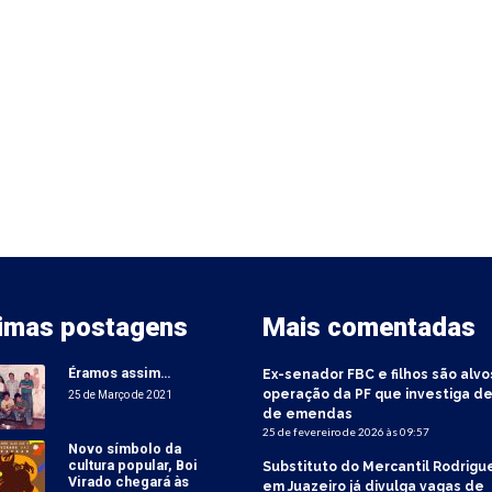
timas postagens
Mais comentadas
Éramos assim…
Ex-senador FBC e filhos são alvo
operação da PF que investiga de
25 de Março de 2021
de emendas
25 de fevereiro de 2026 às 09:57
Novo símbolo da
cultura popular, Boi
Substituto do Mercantil Rodrigu
Virado chegará às
em Juazeiro já divulga vagas de